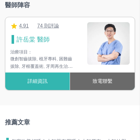
醫師陣容
4.91
74 則評論
許岳棠 醫師
治療項目：
微創智齒拔除
,
植牙專科
,
困難齒
拔除
,
牙根覆蓋術
,
牙周再生治療
,
微創雷射牙周治療
,
微創鼻竇增
詳細資訊
致電聯繫
高
,
齒槽骨重建
推薦文章