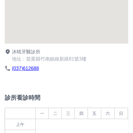
沐晴牙醫診所
地址：苗栗縣竹南鎮維新路81號3樓
(037)612688
診所看診時間
一
二
三
四
五
六
日
上午