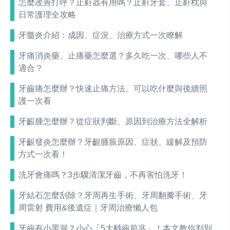
怎麼改善打呼？止鼾器有用嗎？止鼾牙套、止鼾枕與
日常護理全攻略
牙髓炎介紹：成因、症況、治療方式一次瞭解
牙痛消炎藥、止痛藥怎麼選？多久吃一次、哪些人不
適合？
牙齒痛怎麼辦？快速止痛方法、可以吃什麼與後續照
護一次看
牙齦腫怎麼辦？從症狀判斷、原因到治療方法全解析
牙齦發炎怎麼辦？牙齦腫脹原因、症狀、緩解及預防
方式一次看！
洗牙會痛嗎？3步驟清潔牙齒，不再害怕洗牙！
牙結石怎麼刮除？牙周再生手術、牙周翻瓣手術、牙
周雷射 費用&後遺症｜牙周治療懶人包
牙齒有小黑洞？小心「5大齲齒前兆」！本文教你判別