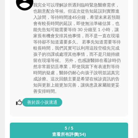
我完全可以理解診所遇到臨時緊急醫療需求，
也願意配合等候。但這次從告知延誤到實際進
入診間，等待時間達45分鐘，希望未來若預期
會有較長時間的延誤，即使無法準確估算，也
能先告知可能需要等待 30 分鐘至 1 小時，讓
家長有機會安排其他事情，而不是一直在現場
等待卻不知道還要多久。 若事先知道需要等待
較長時間，我們其實可以利用這段空檔先完成
孩子的功課或處理其他事情，而不是只能持續
留在現場等候。 另外，也感謝醫師在看診時仍
然非常親切且專業，即使我當下有表達對等待
時間的疑慮，醫師仍耐心向孩子說明並認真完
成診療。這次回饋主要是希望在候診資訊的告
知與更新上能更加完善，讓病患及家屬能更妥
善安排時間。
善於跟小孩溝通
5 / 5
查看所有評價(54)