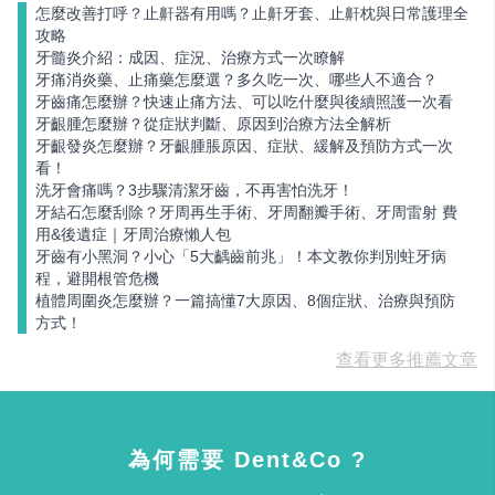
怎麼改善打呼？止鼾器有用嗎？止鼾牙套、止鼾枕與日常護理全
攻略
牙髓炎介紹：成因、症況、治療方式一次瞭解
牙痛消炎藥、止痛藥怎麼選？多久吃一次、哪些人不適合？
牙齒痛怎麼辦？快速止痛方法、可以吃什麼與後續照護一次看
牙齦腫怎麼辦？從症狀判斷、原因到治療方法全解析
牙齦發炎怎麼辦？牙齦腫脹原因、症狀、緩解及預防方式一次
看！
洗牙會痛嗎？3步驟清潔牙齒，不再害怕洗牙！
牙結石怎麼刮除？牙周再生手術、牙周翻瓣手術、牙周雷射 費
用&後遺症｜牙周治療懶人包
牙齒有小黑洞？小心「5大齲齒前兆」！本文教你判別蛀牙病
程，避開根管危機
植體周圍炎怎麼辦？一篇搞懂7大原因、8個症狀、治療與預防
方式！
查看更多推薦文章
為何需要 Dent&Co ?