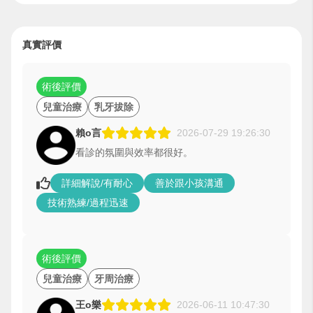
真實評價
術後評價
兒童治療
乳牙拔除
賴o言
2026-07-29 19:26:30
看診的氛圍與效率都很好。
詳細解說/有耐心
善於跟小孩溝通
技術熟練/過程迅速
術後評價
兒童治療
牙周治療
王o樂
2026-06-11 10:47:30