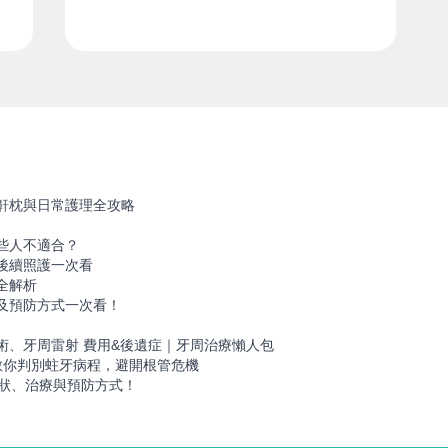
鼾枕與日常護理全攻略
些人不適合？
後續照護一次看
全解析
及預防方式一次看！
！
術、牙周雷射 費用&後遺症｜牙周治療懶人包
教你判別蛀牙病程，避開根管危機
症狀、治療與預防方式！