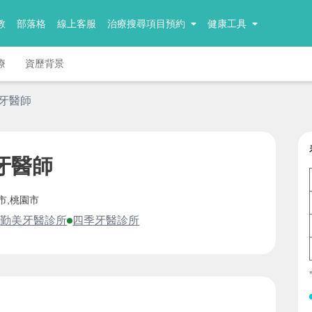
教
部落格
線上客服
治療搜尋項目預約
健康工具
療
資歷背景
 牙醫師
牙醫師
市,桃園市
勤美牙醫診所
四季牙醫診所