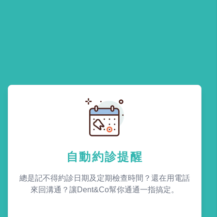
自動約診提醒
總是記不得約診日期及定期檢查時間？還在用電話
來回溝通？讓Dent&Co幫你通通一指搞定。