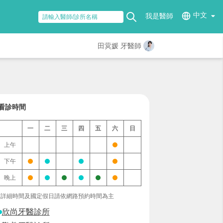
中文
我是醫師
田蓂媛 牙醫師
看診時間
一
二
三
四
五
六
日
上午
下午
晚上
*詳細時間及國定假日請依網路預約時間為主
欣尚牙醫診所