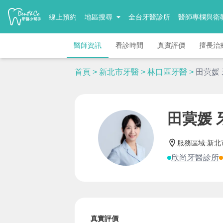
線上預約
地區搜尋
全台牙醫診所
醫師專欄與衛
醫師資訊
看診時間
真實評價
擅長治
首頁
>
新北市牙醫
>
林口區牙醫
>
田蓂媛
田蓂媛 
服務區域
:
新北
欣尚牙醫診所
真實評價