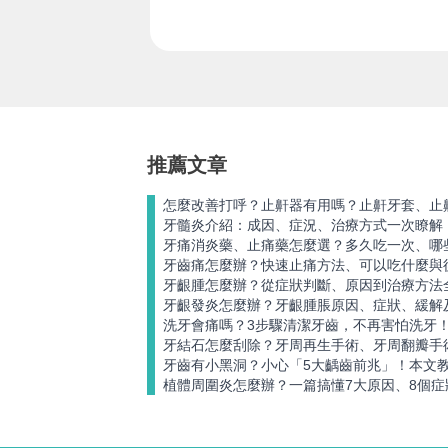
推薦文章
怎麼改善打呼？止鼾器有用嗎？止鼾牙套、止
牙髓炎介紹：成因、症況、治療方式一次瞭解
牙痛消炎藥、止痛藥怎麼選？多久吃一次、哪
牙齒痛怎麼辦？快速止痛方法、可以吃什麼與
牙齦腫怎麼辦？從症狀判斷、原因到治療方法
牙齦發炎怎麼辦？牙齦腫脹原因、症狀、緩解
洗牙會痛嗎？3步驟清潔牙齒，不再害怕洗牙
牙結石怎麼刮除？牙周再生手術、牙周翻瓣手
牙齒有小黑洞？小心「5大齲齒前兆」！本文
植體周圍炎怎麼辦？一篇搞懂7大原因、8個