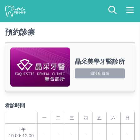
預約診療
晶采美學牙醫診所
回診所頁面
看診時間
一
二
三
四
五
六
日
上午
-
-
-
-
-
-
-
10:00~12:00