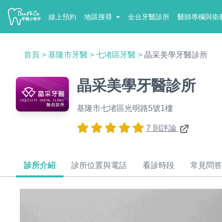
線上預約
地區搜尋
全台牙醫診所
醫師專欄與衛
首頁
>
基隆市牙醫
>
七堵區牙醫
>
晶采美學牙醫診所
晶采美學牙醫診所
基隆市七堵區光明路5號1樓
7 則評論
診所介紹
診所位置與電話
看診時段
常見問答