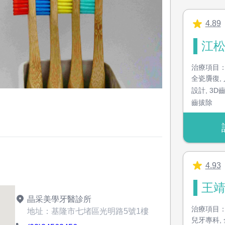
4.89
江松
治療項目
全瓷贗復
,
設計
,
3D
齒拔除
4.93
王靖
晶采美學牙醫診所
治療項目
地址：基隆市七堵區光明路5號1樓
兒牙專科
,