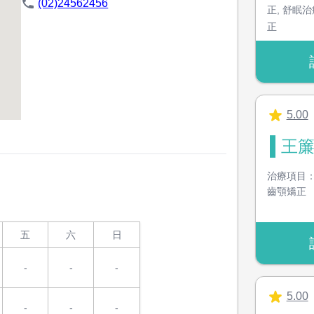
(02)24562456
正
,
舒眠治
正
5.00
王簾
治療項目
齒顎矯正
五
六
日
-
-
-
5.00
-
-
-