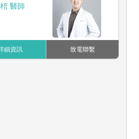
棓 醫師
詳細資訊
致電聯繫