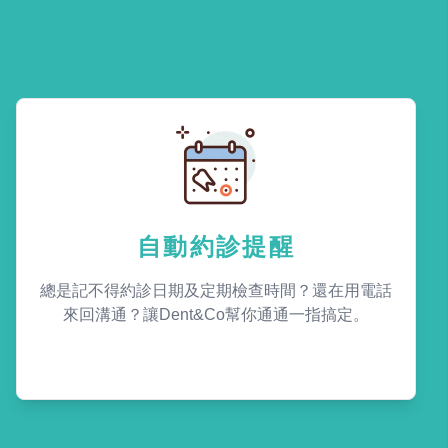
自動約診提醒
總是記不得約診日期及定期檢查時間？還在用電話
來回溝通？讓Dent&Co幫你通通一指搞定。