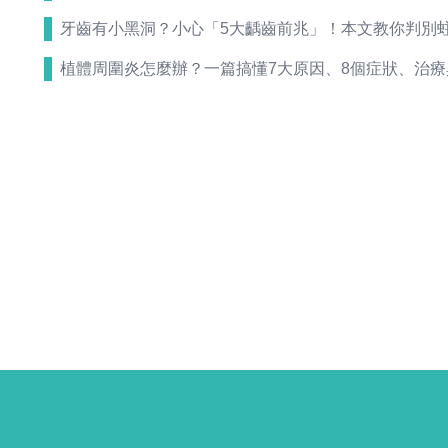
牙齒有小黑洞？小心「5大齲齒前兆」！本文教你判別
植體周圍炎怎麼辦？一篇搞懂7大原因、8個症狀、治