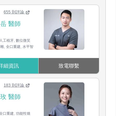
655 則評論
岳 醫師
：
人工植牙
,
數位微笑
齒雕
,
全口重建
,
水平智
詳細資訊
致電聯繫
183 則評論
玫 醫師
：
全口重建
,
功能性矯