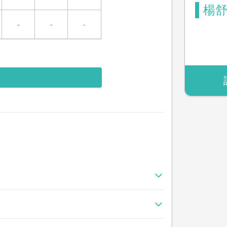
楊舒
-
-
-