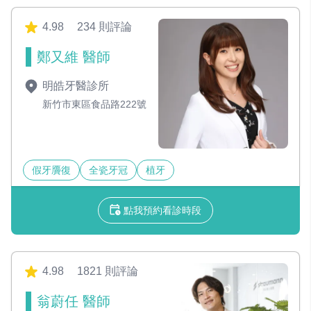
4.98
234 則評論
鄭又維 醫師
明皓牙醫診所
新竹市東區食品路222號
假牙贗復
全瓷牙冠
植牙
點我預約看診時段
4.98
1821 則評論
翁蔚任 醫師