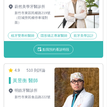
蔚然美學牙醫診所
新竹市東區民權路219號
（巨城旁民權停車場對
面）
植牙雙專科醫師
隱形矯正專家醫師
前牙美學設計
點我預約看診時段
4.9
510 則評論
黃昱衡 醫師
明皓牙醫診所
新竹市東區食品路222號