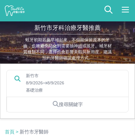
新竹市牙科治療牙醫推薦
蛀牙初期若及早補起來，不但能保留原本的牙
齒，也能避免惡化到需要抽神經或拔牙。補牙材
質種類不同，選擇也會影響美觀與耐用度。建議
預約牙醫師確認處理方式。
新竹市
8/9/2026
8/9/2026
基礎治療
搜尋關鍵字
首頁
>
新竹市牙醫師