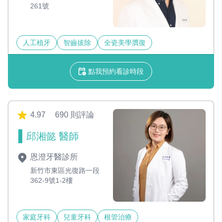
261號
人工植牙
智齒拔除
全瓷美學贋復
點我預約看診時段
4.97
690 則評論
邱湘懿 醫師
恩澄牙醫診所
新竹市東區光復路一段
362-9號1-2樓
家庭牙科
兒童牙科
根管治療