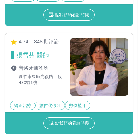
點我預約看診時段
4.74
848 則評論
張雪芬 醫師
普洛牙醫診所
新竹市東區光復路二段
430號1樓
矯正治療
數位化假牙
數位植牙
點我預約看診時段