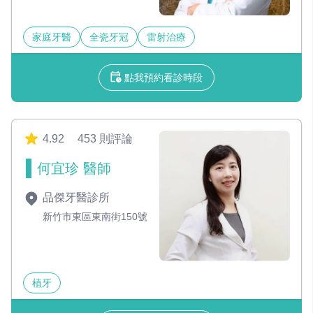
家庭牙醫
全瓷牙冠
雷射治療
點我預約看診時段
4.92
453 則評論
何宜珍 醫師
品傑牙醫診所
新竹市東區東南街150號
植牙