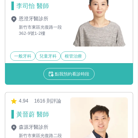
李司怡 醫師
恩澄牙醫診所
新竹市東區光復路一段
362-9號1-2樓
一般牙科
兒童牙科
根管治療
點我預約看診時段
4.94
1616 則評論
黃晉蔚 醫師
森源牙醫診所
新竹市東區光復路二段