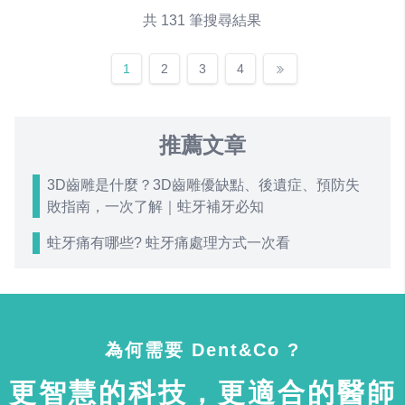
共 131 筆搜尋結果
1
2
3
4
推薦文章
3D齒雕是什麼？3D齒雕優缺點、後遺症、預防失
敗指南，一次了解｜蛀牙補牙必知
蛀牙痛有哪些? 蛀牙痛處理方式一次看
為何需要 Dent&Co ?
更智慧的科技，更適合的醫師