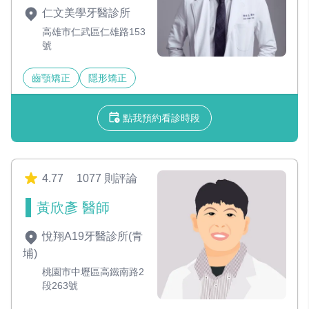
仁文美學牙醫診所
高雄市仁武區仁雄路153
號
齒顎矯正
隱形矯正
點我預約看診時段
4.77
1077 則評論
黃欣彥 醫師
悅翔A19牙醫診所(青
埔)
桃園市中壢區高鐵南路2
段263號