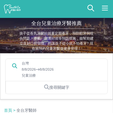
全台兒童治療牙醫推薦
孩子從長乳牙開始就要定期看牙，預防蛀牙與咬
合問題。塗氟、窩溝封填等預防措施，能幫助建
立良好口腔習慣。想讓孩子從小就不怕看牙? 現
在就預約兒童牙醫做健康管理！
台灣
8/8/2026
8/8/2026
兒童治療
搜尋關鍵字
首頁
>
全台牙醫師