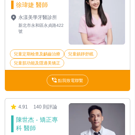
徐瑋婕 醫師
永漾美學牙醫診所
新北市永和區永貞路422
號
兒童定期檢查及齲齒治療
兒童鎮靜舒眠
兒童肌功能及隱適美矯正
點我致電聯繫
4.91
140 則評論
陳世杰 - 矯正專
科 醫師