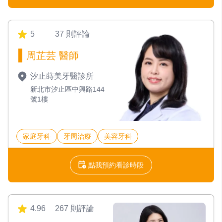
5
37 則評論
周芷芸 醫師
汐止蒔美牙醫診所
新北市汐止區中興路144
號1樓
家庭牙科
牙周治療
美容牙科
點我預約看診時段
4.96
267 則評論