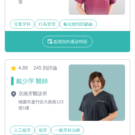
號
兒童牙科
行為管理
氟化物預防齲齒
點我預約看診時段
4.89
245 則評論
戴少萍 醫師
京緻牙醫診所
桃園市蘆竹區大新路123
號1樓
人工植牙
假牙
一般牙科治療