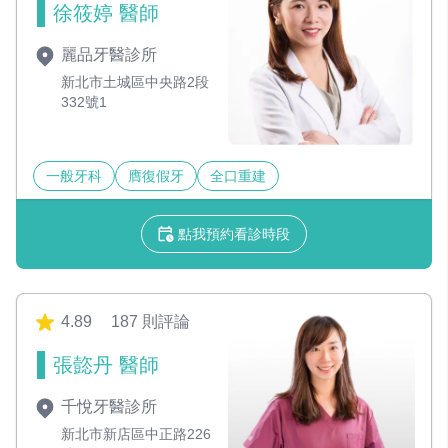
徐筱婷 醫師
麗品牙醫診所
新北市土城區中央路2段
332號1
一般牙科
膺復假牙
全口重建
點我預約看診時段
4.89
187 則評論
張㦤丹 醫師
千悅牙醫診所
新北市新店區中正路226