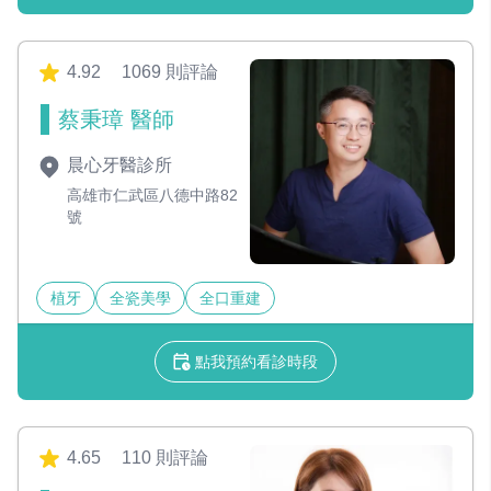
4.92
1069 則評論
蔡秉璋 醫師
晨心牙醫診所
高雄市仁武區八德中路82
號
植牙
全瓷美學
全口重建
點我預約看診時段
4.65
110 則評論