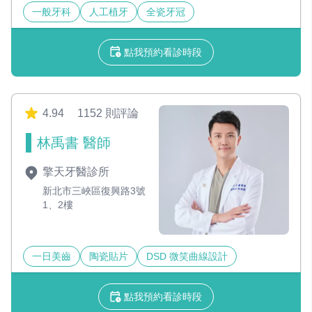
一般牙科
人工植牙
全瓷牙冠
點我預約看診時段
4.94
1152 則評論
林禹書 醫師
擎天牙醫診所
新北市三峽區復興路3號
1、2樓
一日美齒
陶瓷貼片
DSD 微笑曲線設計
點我預約看診時段