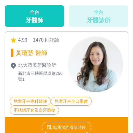
全台
全台
牙醫師
牙醫診所
4.99
1470 則評論
黃瓊慧 醫師
北大蒔美牙醫診所
新北市三峽區學成路256
號1
兒童牙科專科醫師
兒童牙科全口重建
不銹鋼牙套及瓷牙贋復
點我預約看診時段