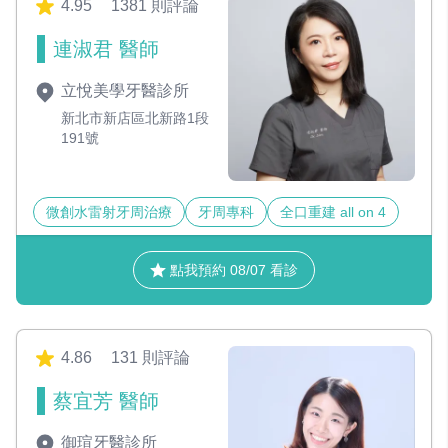
4.95
1381 則評論
連淑君 醫師
立悅美學牙醫診所
新北市新店區北新路1段
191號
微創水雷射牙周治療
牙周專科
全口重建 all on 4
點我預約 08/07 看診
4.86
131 則評論
蔡宜芳 醫師
御瑄牙醫診所