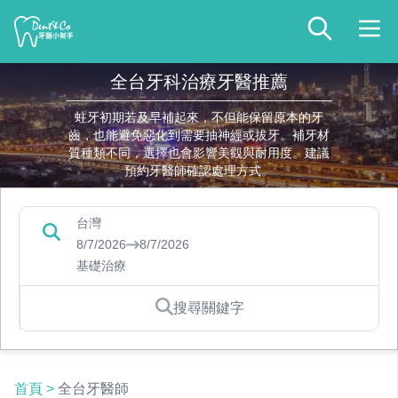
全台牙科治療牙醫推薦
蛀牙初期若及早補起來，不但能保留原本的牙
齒，也能避免惡化到需要抽神經或拔牙。補牙材
質種類不同，選擇也會影響美觀與耐用度。建議
預約牙醫師確認處理方式。
台灣
8/7/2026
8/7/2026
基礎治療
搜尋關鍵字
首頁
>
全台牙醫師