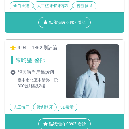
全口重建
人工植牙假牙專科
智齒拔除
點我預約 08/07 看診
4.94
1862 則評論
陳昀聖 醫師
靚美時尚牙醫診所
臺中市北區中清路一段
866號1樓及2樓
人工植牙
微創植牙
3D齒雕
點我預約 08/07 看診