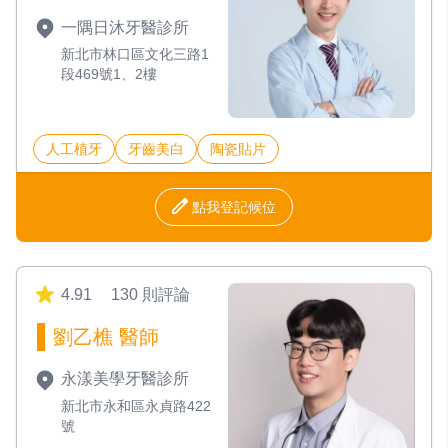
一隅日沐牙醫診所
新北市林口區文化三路1
段469號1、2樓
人工植牙
牙齒美白
陶瓷貼片
點我登記候位
4.91
130 則評論
劉乙樵 醫師
永漾美學牙醫診所
新北市永和區永貞路422
號