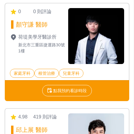
0
0 則評論
顏守謙 醫師
荷堤美學牙醫診所
新北市三重區捷運路30號
1樓
家庭牙科
根管治療
兒童牙科
點我預約看診時段
4.98
419 則評論
邱上展 醫師