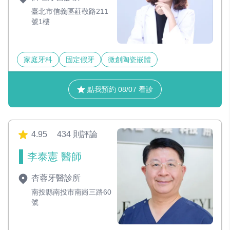
臺北市信義區莊敬路211
號1樓
家庭牙科
固定假牙
微創陶瓷嵌體
點我預約 08/07 看診
4.95
434 則評論
李泰憲 醫師
杏蓉牙醫診所
南投縣南投市南崗三路60
號