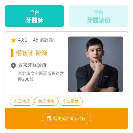
全台
全台
牙醫師
牙醫診所
4.81
45 則評論
楊智詠 醫師
景曦牙醫診所
臺北市文山區羅斯福路六
段200號
人工植牙
假牙贗復
全口重建
點我預約看診時段