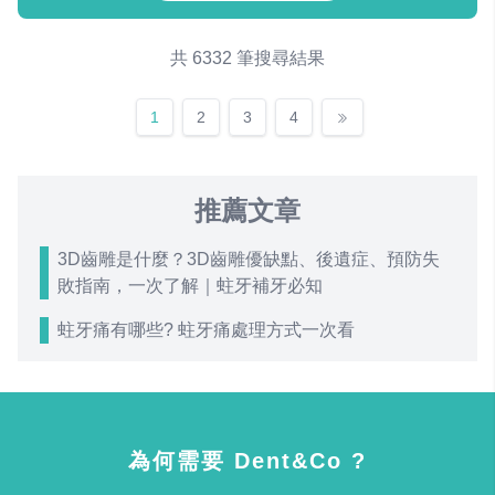
共 6332 筆搜尋結果
1
2
3
4
推薦文章
3D齒雕是什麼？3D齒雕優缺點、後遺症、預防失
敗指南，一次了解｜蛀牙補牙必知
蛀牙痛有哪些? 蛀牙痛處理方式一次看
為何需要 Dent&Co ?