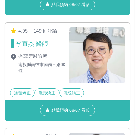
點我預約 08/07 看診
4.95
149 則評論
李宣杰 醫師
杏蓉牙醫診所
南投縣南投市南崗三路60
號
齒顎矯正
隱形矯正
傳統矯正
點我預約 08/07 看診