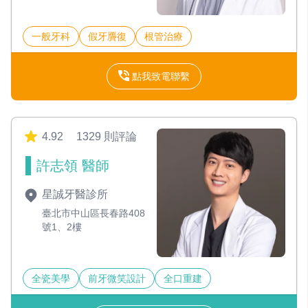
一般牙科
假牙贗復
根管治療
點我致電聯繫
4.92
1329 則評論
許志領 醫師
星誠牙醫診所
臺北市中山區長春路408
號1、2樓
全瓷美學
前牙微笑設計
全口重建