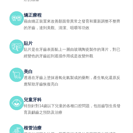
矯正療程
藉由矯正裝置來改善顏面骨異常之發育和重新調整不整齊
的牙齒，達到美觀、清潔、咀嚼等功效
貼片
貼片是在牙齒表面黏上一層由玻璃陶瓷製作的薄片，對已
經變色的牙齒起到遮擋作用或是改變外觀
美白
透過在牙齒上塗抹過氧化氫製成的藥劑，產生氧化還原反
應幫助牙齒恢復亮白
兒童牙科
特別針對14歲以下兒童的各種口腔問題，包括齒顎生長發
育及齲齒之預防及治療
根管治療