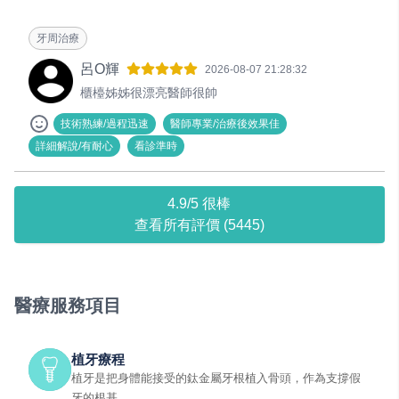
牙周治療
呂O輝
2026-08-07 21:28:32
櫃檯姊姊很漂亮醫師很帥
技術熟練/過程迅速
醫師專業/治療後效果佳
詳細解說/有耐心
看診準時
4.9/5 很棒
查看所有評價 (5445)
醫療服務項目
植牙療程
植牙是把身體能接受的鈦金屬牙根植入骨頭，作為支撐假
牙的根基