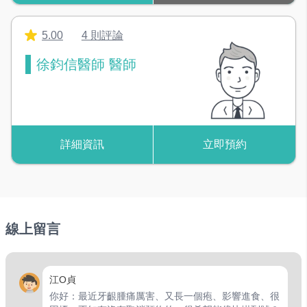
防保健
,
兒童早發性嚴重齲齒
5.00
4 則評論
徐鈞信醫師 醫師
詳細資訊
立即預約
線上留言
江O貞
你好：最近牙齦腫痛厲害、又長一個疱、影響進食、很