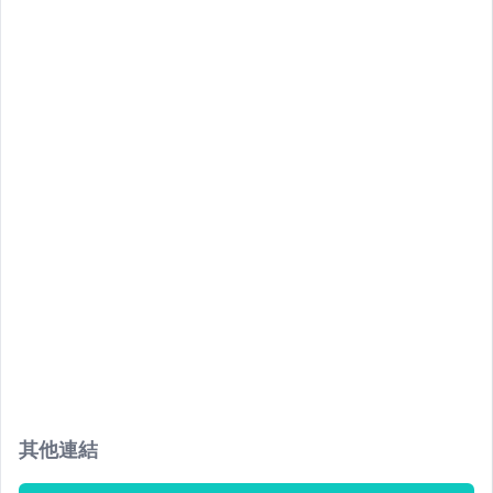
想請問冷光美白的費用，謝謝
不O示
您好，我想諮詢牙齒矯正～ 想請問七月到八月底目前
還有哪些時段可以預約諮詢呢，謝謝！
永O所
已幫您約診7/26(二) 晚上6:45 謝謝您！
不O示
不好意思 因為牙痛受不了可以麻煩儘快幫我預約看診
嗎 ？
不O示
一般洗牙
其他連結