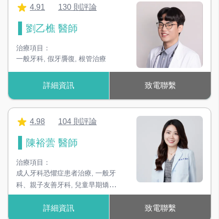
4.91
130 則評論
劉乙樵 醫師
治療項目：
一般牙科
,
假牙贗復
,
根管治療
詳細資訊
致電聯繫
4.98
104 則評論
陳裕蕓 醫師
治療項目：
成人牙科恐懼症患者治療
,
一般牙
科、親子友善牙科
,
兒童早期矯
正
,
兒童舒眠治療
,
兒童看診行為
詳細資訊
致電聯繫
困難
,
兒童齲齒治療
,
兒童齲齒預