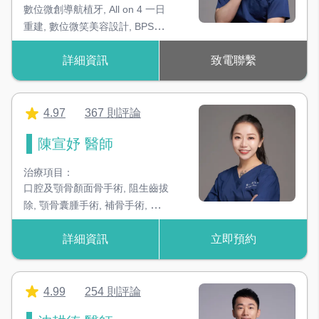
數位微創導航植牙
,
All on 4 一日
重建
,
數位微笑美容設計
,
BPS吸
附性活動假牙
,
隱形矯正
,
水雷射
詳細資訊
致電聯繫
牙周病治療
,
全口重建
4.97
367 則評論
陳宣妤 醫師
治療項目：
口腔及顎骨顏面骨手術
,
阻生齒拔
除
,
顎骨囊腫手術
,
補骨手術
,
口內
軟組織移植手術
,
全口重建植牙
,
詳細資訊
立即預約
正顎及削骨手術
,
客製化臉部植入
物
,
微整型及輪廓雕塑
,
醫美療程
諮詢
,
唇整形手術
,
上唇定位術
,
醫
美治療
4.99
254 則評論