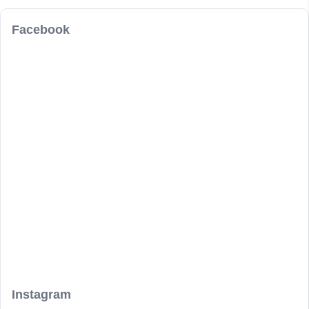
鄭O成
Facebook
請問裝鈦合金的牙套一顆要多少錢？
不O示
請問單純洗牙要先預約嗎？謝謝！
邱O瑄
想請問全瓷冠和美白 的價位 和完成所需要的最快時間
不O示
您好! 想預約單純洗牙跟補牙，但不確定哪位醫師及科
別所以無從預約 請問能協助嗎?
JOn
我要預約洗牙。
Instagram
COi