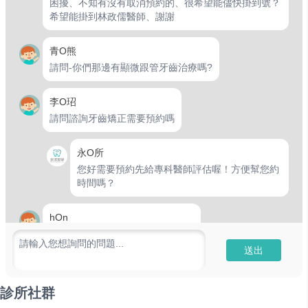
困擾、不知有沒有取消預約的、很希望能儘快掛到號？
希望能掛到林政儒醫師、謝謝
青O熊
請問-你們那邊有顯微跟管牙齒治療嗎?
李O玿
請問諮詢牙齒矯正需要預約嗎
永O所
您好需要預約先給專科醫師評估喔！方便幫您約
時間嗎？
hOn
請問單純洗牙要先預約嗎？謝謝！
請輸入您想詢問的問題...
送出
永O所
您好 看診都需要預約喔☺️避免病人已預約額滿
診所社群
現場讓您久候謝謝您☺️