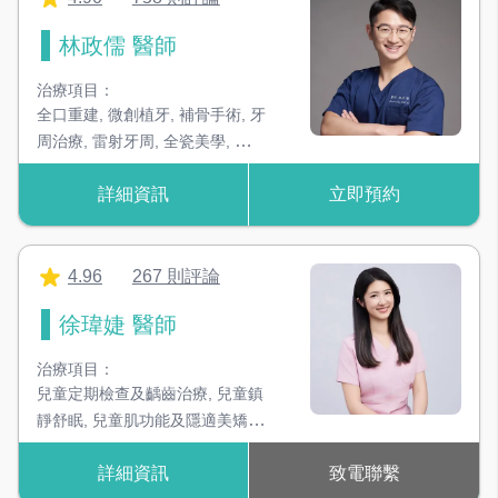
林政儒 醫師
冷光美白機
加速美白藥劑的反應，達到美白效果
治療項目：
全口重建
,
微創植牙
,
補骨手術
,
牙
頭戴顯微鏡
周治療
,
雷射牙周
,
全瓷美學
,
鼻竇
可以看到細節部位，達到更好的治療成效
手術
,
牙齦美容手術
,
軟硬組織再
詳細資訊
立即預約
生醫學
水雷射
深層牙結石清除，並刺激增生健康的牙周組織
4.96
267 則評論
數位口內掃描儀
徐瑋婕 醫師
快速掃苗牙齒型態，不需忍受印模不舒適感
治療項目：
TCI舒眠設備
兒童定期檢查及齲齒治療
,
兒童鎮
淺層全身麻醉，於淺眠的狀態下完成各項治療
靜舒眠
,
兒童肌功能及隱適美矯
正
,
兒童早期矯正
,
成人定期檢查
,
3D 列印機
詳細資訊
致電聯繫
＊18歲以下患者請由監護人陪同
精準快速3D列印客製化臨時牙套、手術導板