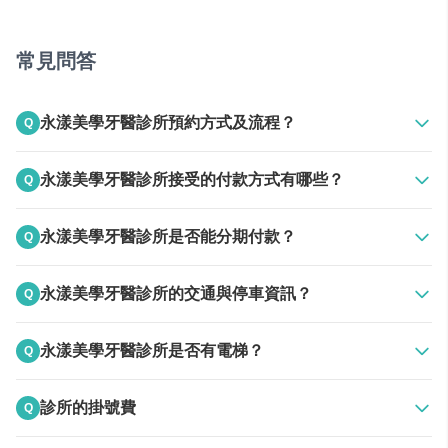
獨立醫療診間
照顧患者隱私，獨立診間最放心
常見問答
兒童遊戲區
永漾美學牙醫診所預約方式及流程？
Q
特設遊戲區，讓孩子看牙醫也是開心的事
A
上班時間電話聯絡
永漾美學牙醫診所接受的付款方式有哪些？
Q
諮詢室
上班時間官方LINE私訊
專屬諮詢室，安心了解療程細節
A
24HR線上預約
接受現金
永漾美學牙醫診所是否能分期付款？
Q
接受信用卡
電梯
A
接受銀行轉帳
是，可分期付款
於各樓層移動更方便，看診不麻煩
永漾美學牙醫診所的交通與停車資訊？
Q
電視
A
附近有收費停車場
永漾美學牙醫診所是否有電梯？
Q
候診不擔心無聊，配備電視放鬆心情
A
標準客梯
飲水機
診所的掛號費
Q
提供飲水設備，解決候診飲水需求
A