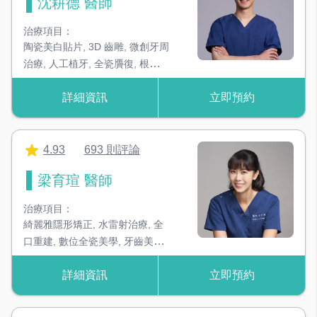
沈耕德 醫師
治療項目：
陶瓷美白貼片
,
3D 齒雕
,
微創牙周
治療
,
人工植牙
,
全瓷贗復
,
根管治
療
,
微創數位植牙
,
美學假牙贋復
詳細資訊
立即預約
4.93
693 則評論
梁育瑄 醫師
治療項目：
綺麗雅隱形矯正
,
水雷射治療
,
全
口重建
,
數位全瓷美學
,
牙齒美白
,
兒童MRC口呼吸治療
,
兒童門診
,
詳細資訊
立即預約
假牙補綴
,
活動假牙