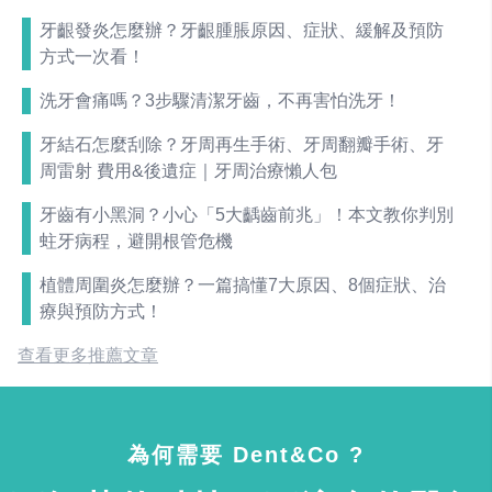
牙齦發炎怎麼辦？牙齦腫脹原因、症狀、緩解及預防
方式一次看！
洗牙會痛嗎？3步驟清潔牙齒，不再害怕洗牙！
牙結石怎麼刮除？牙周再生手術、牙周翻瓣手術、牙
周雷射 費用&後遺症｜牙周治療懶人包
牙齒有小黑洞？小心「5大齲齒前兆」！本文教你判別
蛀牙病程，避開根管危機
植體周圍炎怎麼辦？一篇搞懂7大原因、8個症狀、治
療與預防方式！
查看更多推薦文章
為何需要 Dent&Co ?