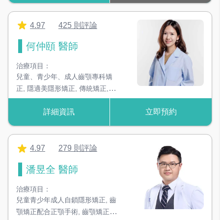
4.97
425 則評論
何仲頤 醫師
治療項目：
兒童、青少年、成人齒顎專科矯
正
,
隱適美隱形矯正
,
傳統矯正
,
骨
釘合併矯正
,
矯正合併跨科治療
,
詳細資訊
立即預約
正顎手術合併矯正
,
兒童早期矯正
4.97
279 則評論
潘昱全 醫師
治療項目：
兒童青少年成人自鎖隱形矯正
,
齒
顎矯正配合正顎手術
,
齒顎矯正配