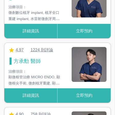
治療項目：
器械無菌管袋封口機
微創數位植牙 implant
,
植牙全口
確保器械消毒後的無菌狀態
重建 implant
,
水雷射微創牙周治
療 waterlase periodontal
詳細資訊
立即預約
treament
,
陶瓷美白貼片 veneer
,
RO逆滲透治療用水設備
高規格水質，治療過程更放心
高仿真全瓷冠 all ceramic crown
,
全口冷光美白 teetch whitening
4.97
1224 則評論
美白噴砂機
透過細小的研磨材料帶走牙齒的外因性色素
方承勳 醫師
超音波洗牙機
治療項目：
利用超音波震盪原理，可去除大部份結石
顯微根管治療 MICRO ENDO
,
顯
微根尖手術
,
微創植牙重建
,
顯微
3D 電腦斷層掃描
牙周手術
,
顯微淨白擬真貼片
,
仿
可呈現骨頭3D影像，提升手術成功率！
詳細資訊
立即預約
生全瓷冠、3D齒雕
,
冷光美白、
齒內美白
,
活隨保存術 VITAL
3D 數位X光機
PULP THERAPY
基礎X光影像，是判斷蛀牙、牙周病重要依據
4.90
758 則評論