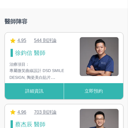
掛號費$50 部分負擔$50 =$100
刷牙區
設立刷牙區域，看診前需要刷牙使用
醫師陣容
攝影空間
輔助治療計畫，讓病患透了解治療的前後變化
4.95
544 則評論
獨立手術室
徐鈞信 醫師
無菌、感染控制空間，增加手術成功率
治療項目：
專屬微笑曲線設計 DSD SMILE
DESIGN
,
陶瓷美白貼片
＃設備類別
VENEER
,
隱適美 隱形矯正
詳細資訊
立即預約
INVISALIGN
,
高仿真假牙贋復
,
高
仿生齒雕贋復 IN/ONLAY
,
微創數
器械消毒鍋
位植牙重建 IMPLANT
,
高透超薄
高溫高壓蒸氣滅菌鍋，確保器械安全性
原生感貼片
,
擬真植牙假牙贗復
4.96
703 則評論
超音波洗淨機
蔡杰辰 醫師
去除器械上細微死角的髒污