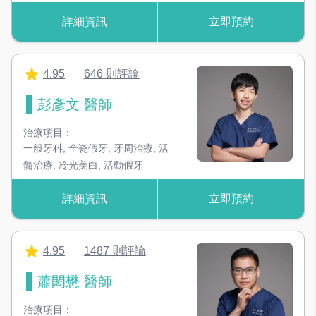
合全口假牙植牙重建
,
齒顎矯正配
詳細資訊
立即預約
合前牙美學
,
自鎖式矯正
,
缺牙贗
復矯正
,
兒童早期矯正
,
正顎手術
矯正
,
全口缺牙重建
,
全口活動假
牙
,
青少年全口矯正
,
成人全口矯
4.95
646 則評論
正
彭彥文 醫師
治療項目：
一般牙科
,
全瓷假牙
,
牙周治療
,
活
髓治療
,
冷光美白
,
活動假牙
詳細資訊
立即預約
4.95
1487 則評論
蕭閎懋 醫師
治療項目：