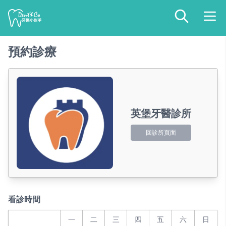
預約診療
英堡牙醫診所
回診所頁面
看診時間
一
二
三
四
五
六
日