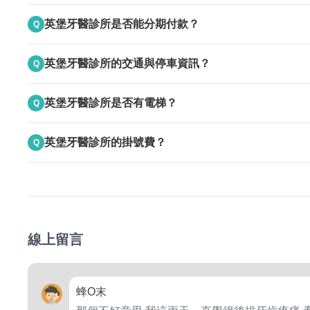
A
接受現金
英堡牙醫診所是否能分期付款？
Q
A
否，無法分期付款
英堡牙醫診所的交通與停車資訊？
Q
A
停車位有限定，因只有一個位置
英堡牙醫診所是否有電梯？
Q
A
位處於透天的1樓
英堡牙醫診所的掛號費？
Q
A
掛號費掛號費100元，部分分擔50，診所櫃台有牌子
線上留言
蜂O末