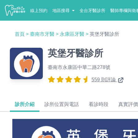
線上預約
地區搜尋
全台牙醫診所
醫師專欄與衛
首頁
>
臺南市牙醫
>
永康區牙醫
>
英堡牙醫診所
英堡牙醫診所
臺南市永康區中華二路278號
559 則評論
診所介紹
診所位置與電話
看診時段
真實評價