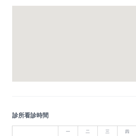
診所看診時間
一
二
三
四