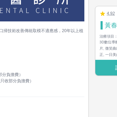
4.92
黃春
口掃技術改善傳統取模不適應感，20年以上植
治療項目
3D數位導
片
,
微笑曲
正
,
一日美
創雷射牙
除
,
兒童牙
/ 部分負擔費）
 / 只收部分負擔費）