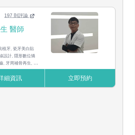
197 則評論
生 醫師
：
航植牙
,
瓷牙美白貼
線設計
,
隱形數位矯
齒
,
牙周補骨再生
,
微
周病治療
,
水平智齒拔
詳細資訊
立即預約
科
,
根管治療