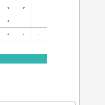
-
-
-
-
-