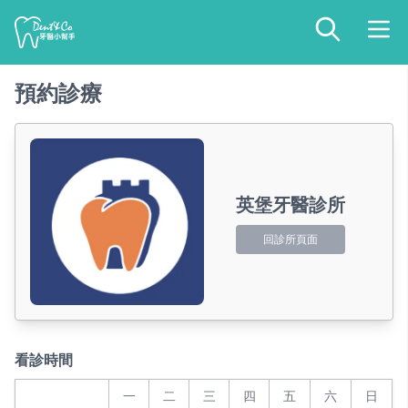
預約診療
英堡牙醫診所
回診所頁面
看診時間
一
二
三
四
五
六
日