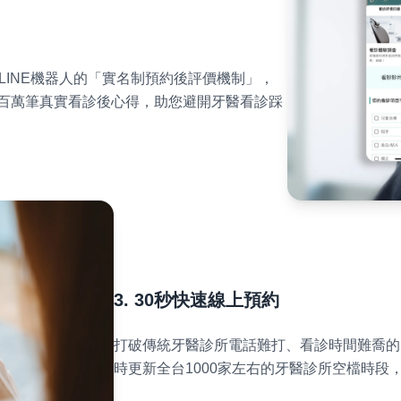
過LINE機器人的「實名制預約後評價機制」，
百萬筆真實看診後心得，助您避開牙醫看診踩
3. 30秒快速線上預約
打破傳統牙醫診所電話難打、看診時間難喬的困
時更新全台1000家左右的牙醫診所空檔時段，