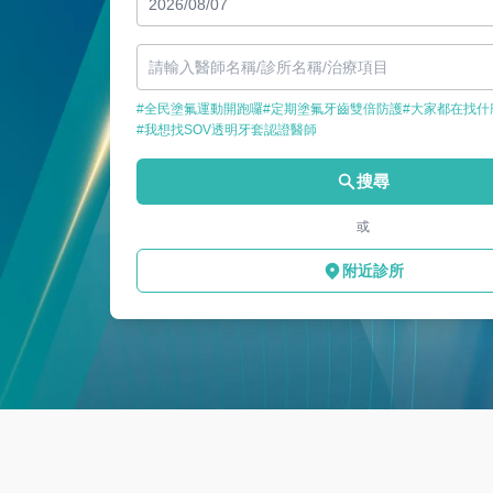
#全民塗氟運動開跑囉
#定期塗氟牙齒雙倍防護
#大家都在找什
#我想找SOV透明牙套認證醫師
搜尋
或
附近診所