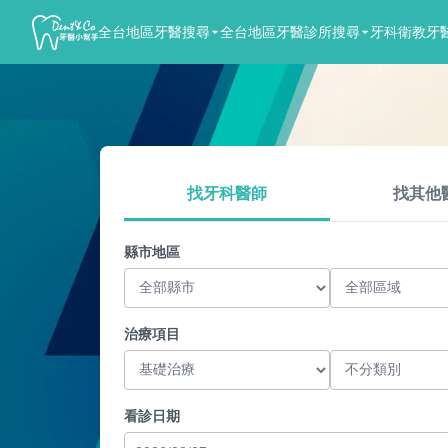
Dent&Co
全台地區牙醫搜尋
全台地區牙醫診所搜尋
牙科衛教
牙
牙
醫
小
幫
手
找牙科醫師
找其他
縣市地區
治療項目
看診日期