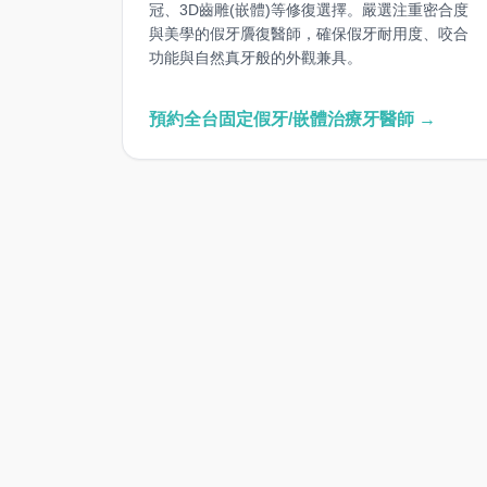
冠、3D齒雕(嵌體)等修復選擇。嚴選注重密合度
與美學的假牙贗復醫師，確保假牙耐用度、咬合
功能與自然真牙般的外觀兼具。
預約全台固定假牙/嵌體治療牙醫師 →