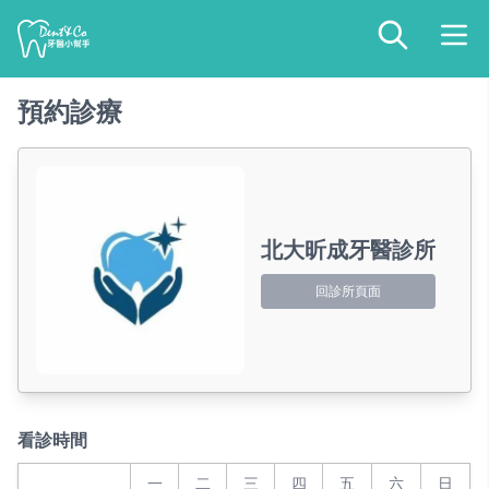
預約診療
北大昕成牙醫診所
回診所頁面
看診時間
一
二
三
四
五
六
日