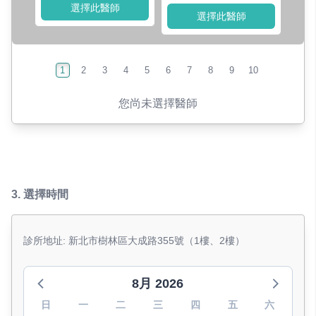
選擇此醫師
選擇此醫師
1
2
3
4
5
6
7
8
9
10
您尚未選擇醫師
3.
選擇時間
診所地址: 新北市樹林區大成路355號（1樓、2樓）
8月 2026
日
一
二
三
四
五
六