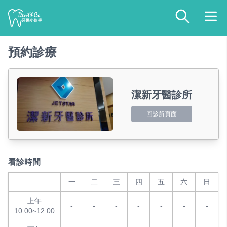
預約診療
潔新牙醫診所
回診所頁面
看診時間
一
二
三
四
五
六
日
上午
-
-
-
-
-
-
-
10:00~12:00