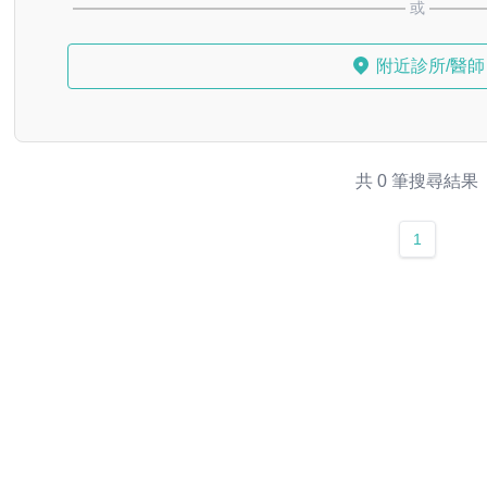
或
附近診所/醫師
共 0 筆搜尋結果
1