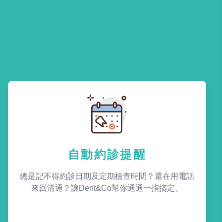
自動約診提醒
總是記不得約診日期及定期檢查時間？還在用電話
來回溝通？讓Dent&Co幫你通通一指搞定。