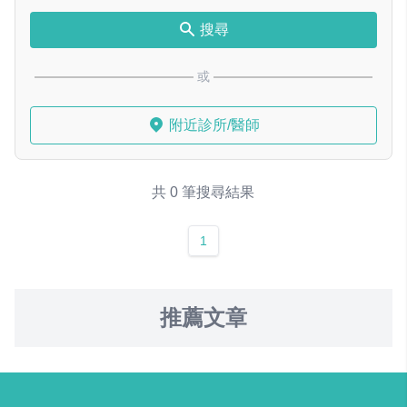
搜尋
或
附近診所/醫師
共 0 筆搜尋結果
1
推薦文章