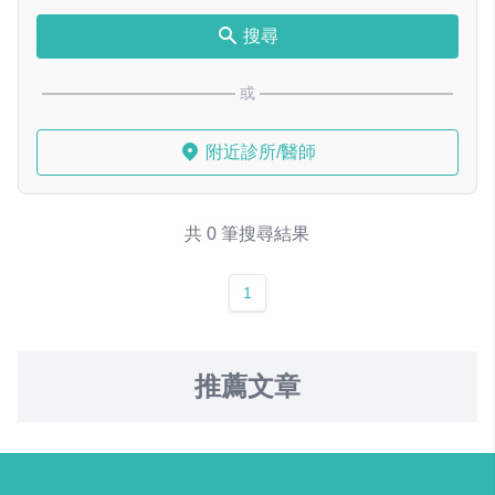
搜尋
或
附近診所/醫師
共 0 筆搜尋結果
1
推薦文章