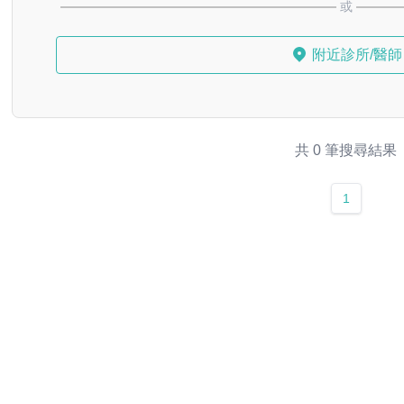
或
附近診所/醫師
共 0 筆搜尋結果
1