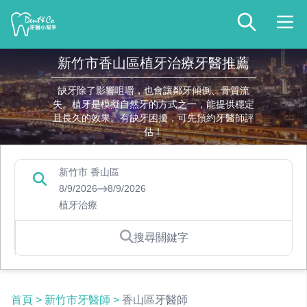
新竹市香山區植牙治療牙醫推薦
缺牙除了影響咀嚼，也會讓鄰牙傾倒、骨質流
失。植牙是模擬自然牙的方式之一，能提供穩定
且長久的效果。有缺牙困擾，可先預約牙醫師評
估！
新竹市 香山區
8/9/2026
8/9/2026
植牙治療
搜尋關鍵字
首頁
>
新竹市牙醫師
>
香山區牙醫師