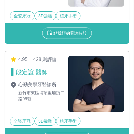
全瓷牙冠
3D齒雕
植牙手術
點我預約看診時段
4.95
428 則評論
段定誼 醫師
心勤美學牙醫診所
新竹市東區埔頂里埔頂二
路99號
全瓷牙冠
3D齒雕
植牙手術