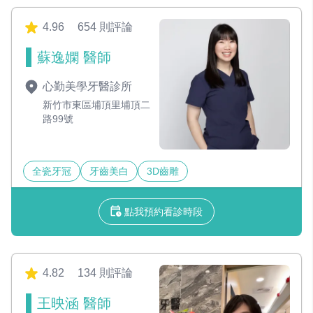
4.96
654 則評論
蘇逸嫻 醫師
心勤美學牙醫診所
新竹市東區埔頂里埔頂二
路99號
全瓷牙冠
牙齒美白
3D齒雕
點我預約看診時段
4.82
134 則評論
王映涵 醫師