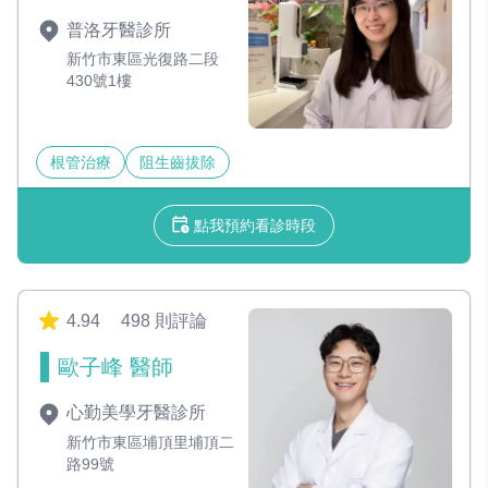
普洛牙醫診所
新竹市東區光復路二段
430號1樓
根管治療
阻生齒拔除
點我預約看診時段
4.94
498 則評論
歐子峰 醫師
心勤美學牙醫診所
新竹市東區埔頂里埔頂二
路99號