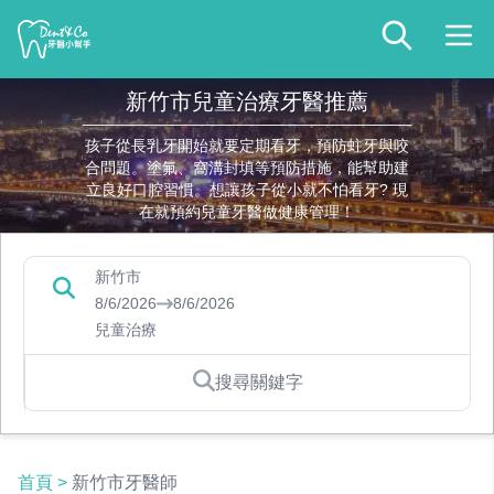
新竹市兒童治療牙醫推薦
孩子從長乳牙開始就要定期看牙，預防蛀牙與咬
合問題。塗氟、窩溝封填等預防措施，能幫助建
立良好口腔習慣。想讓孩子從小就不怕看牙? 現
在就預約兒童牙醫做健康管理！
新竹市
8/6/2026
8/6/2026
兒童治療
搜尋關鍵字
首頁
>
新竹市牙醫師