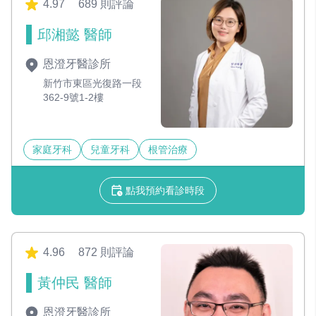
4.97
689 則評論
邱湘懿 醫師
恩澄牙醫診所
新竹市東區光復路一段
362-9號1-2樓
家庭牙科
兒童牙科
根管治療
點我預約看診時段
4.96
872 則評論
黃仲民 醫師
恩澄牙醫診所