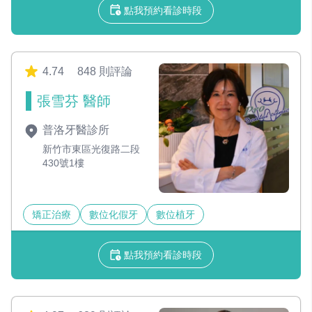
點我預約看診時段
4.74
848 則評論
張雪芬 醫師
普洛牙醫診所
新竹市東區光復路二段
430號1樓
矯正治療
數位化假牙
數位植牙
點我預約看診時段