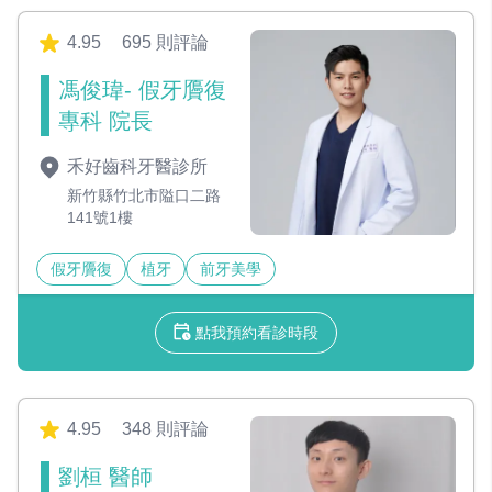
4.95
695 則評論
馮俊瑋- 假牙贗復
專科 院長
禾好齒科牙醫診所
新竹縣竹北市隘口二路
141號1樓
假牙贗復
植牙
前牙美學
點我預約看診時段
4.95
348 則評論
劉桓 醫師