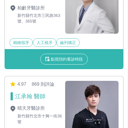
柏齡牙醫診所
新竹縣竹北市三民路363
號、365號
精緻假牙
人工植牙
齒列矯正
點我預約看診時段
4.97
869 則評論
江承翰 醫師
晴天牙醫診所
新竹縣竹北市十興一街36
號