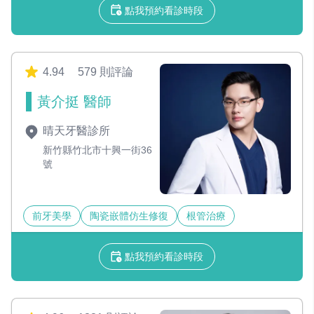
點我預約看診時段
4.94
579 則評論
黃介挺 醫師
晴天牙醫診所
新竹縣竹北市十興一街36
號
前牙美學
陶瓷嵌體仿生修復
根管治療
點我預約看診時段