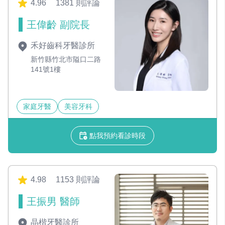
4.96
1381 則評論
王偉齡 副院長
禾好齒科牙醫診所
新竹縣竹北市隘口二路
141號1樓
家庭牙醫
美容牙科
點我預約看診時段
4.98
1153 則評論
王振男 醫師
晶楷牙醫診所