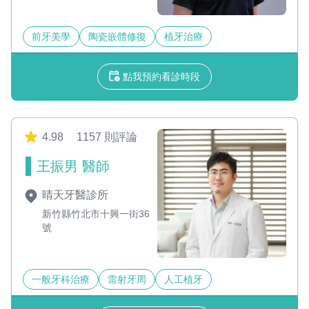
前牙美學
陶瓷嵌體修復
植牙治療
點我預約看診時段
4.98
1157 則評論
王振男 醫師
晴天牙醫診所
新竹縣竹北市十興一街36
號
一般牙科治療
雷射牙周
人工植牙