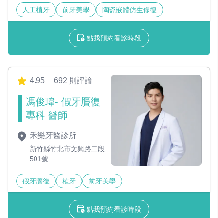
人工植牙
前牙美學
陶瓷嵌體仿生修復
點我預約看診時段
4.95
692 則評論
馮俊瑋- 假牙贗復
專科 醫師
禾樂牙醫診所
新竹縣竹北市文興路二段
501號
假牙贗復
植牙
前牙美學
點我預約看診時段