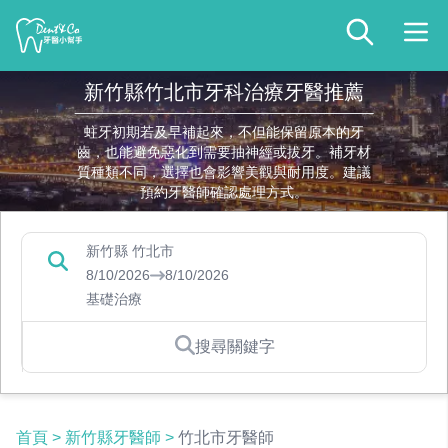
新竹縣竹北市牙科治療牙醫推薦
蛀牙初期若及早補起來，不但能保留原本的牙
齒，也能避免惡化到需要抽神經或拔牙。補牙材
質種類不同，選擇也會影響美觀與耐用度。建議
預約牙醫師確認處理方式。
新竹縣 竹北市
8/10/2026
8/10/2026
基礎治療
搜尋關鍵字
首頁
>
新竹縣牙醫師
>
竹北市牙醫師