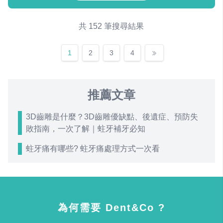
共 152 筆搜尋結果
1
2
3
4
推薦文章
3D齒雕是什麼？3D齒雕優缺點、後遺症、預防失
敗指南，一次了解｜蛀牙補牙必知
蛀牙痛有哪些? 蛀牙痛處理方式一次看
為何需要 Dent&Co ?