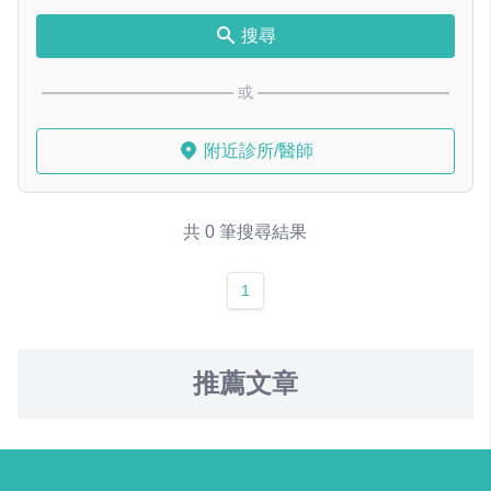
搜尋
或
附近診所/醫師
共 0 筆搜尋結果
1
推薦文章