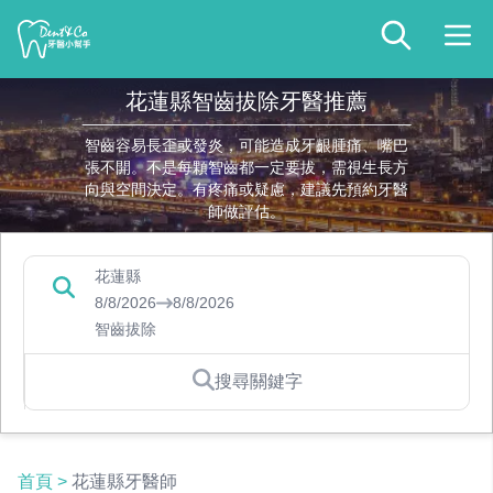
花蓮縣智齒拔除牙醫推薦
智齒容易長歪或發炎，可能造成牙齦腫痛、嘴巴
張不開。不是每顆智齒都一定要拔，需視生長方
向與空間決定。有疼痛或疑慮，建議先預約牙醫
師做評估。
花蓮縣
8/8/2026
8/8/2026
智齒拔除
搜尋關鍵字
首頁
>
花蓮縣牙醫師