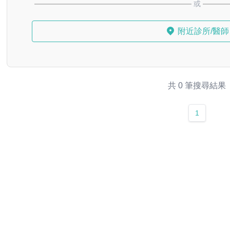
或
附近診所/醫師
共 0 筆搜尋結果
1