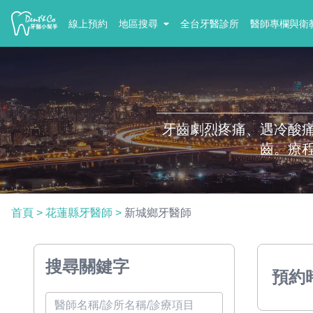
線上預約
地區搜尋
全台牙醫診所
醫師專欄與衛
牙齒劇烈疼痛、遇冷酸
齒。療
首頁
>
花蓮縣牙醫師
>
新城鄉牙醫師
搜尋關鍵字
預約