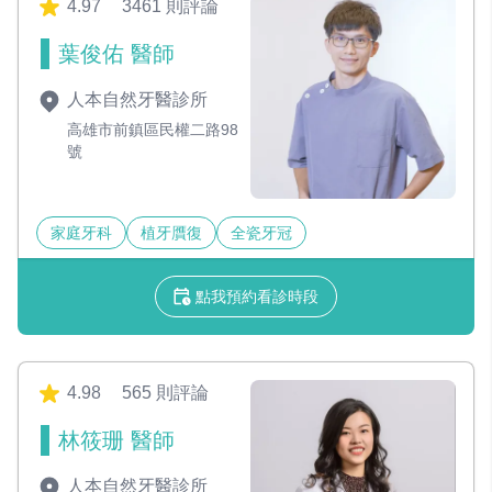
4.97
3461 則評論
葉俊佑 醫師
人本自然牙醫診所
高雄市前鎮區民權二路98
號
家庭牙科
植牙贋復
全瓷牙冠
點我預約看診時段
4.98
565 則評論
林筱珊 醫師
人本自然牙醫診所