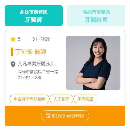
高雄市前鎮區
高雄市前鎮區
牙醫師
牙醫診所
5
3 則評論
丁沛安 醫師
凡凡專業牙醫診所
高雄市前鎮區二聖一路
216號1－2樓
水雷射牙周病治療
人工植牙
牙周照護
點我預約看診時段