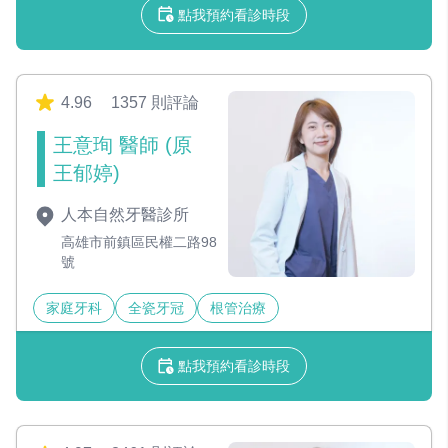
點我預約看診時段
4.96
1357 則評論
王意珣 醫師 (原
王郁婷)
人本自然牙醫診所
高雄市前鎮區民權二路98
號
家庭牙科
全瓷牙冠
根管治療
點我預約看診時段