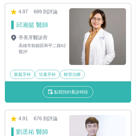
4.97
689 則評論
邱湘懿 醫師
亭美牙醫診所
高雄市前鎮區和平二路62
號2F
家庭牙科
兒童牙科
根管治療
點我預約看診時段
4.91
676 則評論
劉丞祐 醫師