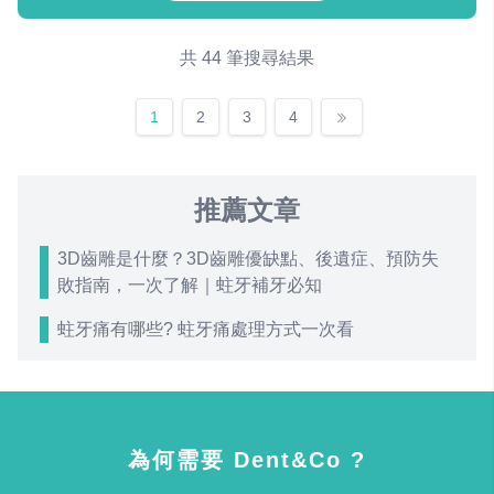
共 44 筆搜尋結果
1
2
3
4
推薦文章
3D齒雕是什麼？3D齒雕優缺點、後遺症、預防失
敗指南，一次了解｜蛀牙補牙必知
蛀牙痛有哪些? 蛀牙痛處理方式一次看
為何需要 Dent&Co ?