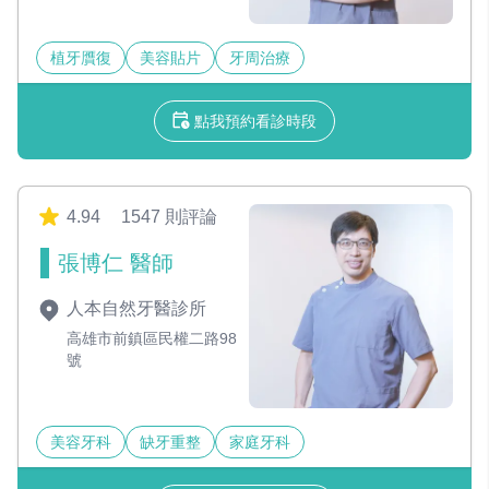
植牙贋復
美容貼片
牙周治療
點我預約看診時段
4.94
1547 則評論
張博仁 醫師
人本自然牙醫診所
高雄市前鎮區民權二路98
號
美容牙科
缺牙重整
家庭牙科