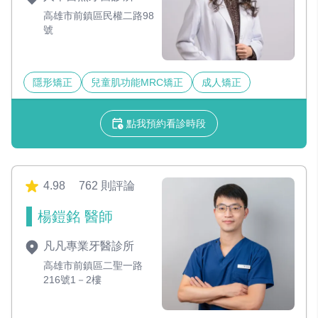
高雄市前鎮區民權二路98
號
隱形矯正
兒童肌功能MRC矯正
成人矯正
點我預約看診時段
4.98
762 則評論
楊鎧銘 醫師
凡凡專業牙醫診所
高雄市前鎮區二聖一路
216號1－2樓