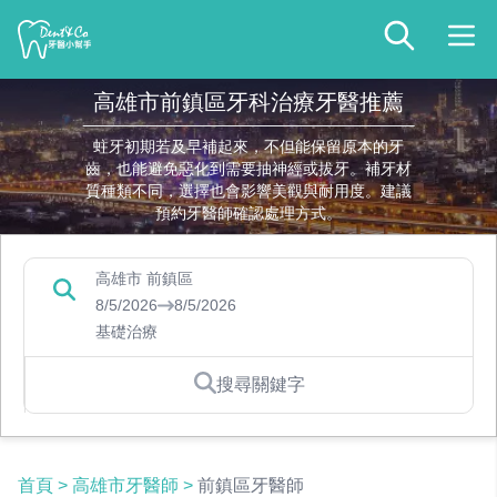
高雄市前鎮區牙科治療牙醫推薦
蛀牙初期若及早補起來，不但能保留原本的牙
齒，也能避免惡化到需要抽神經或拔牙。補牙材
質種類不同，選擇也會影響美觀與耐用度。建議
預約牙醫師確認處理方式。
高雄市 前鎮區
8/5/2026
8/5/2026
基礎治療
搜尋關鍵字
首頁
>
高雄市牙醫師
>
前鎮區牙醫師