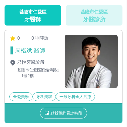
基隆市仁愛區
基隆市仁愛區
牙醫師
牙醫診所
0
0 則評論
周楷斌 醫師
君悅牙醫診所
基隆市仁愛區劉銘傳路1
－1號2樓
全瓷美學
牙科美容
一般牙科全人治療
點我預約看診時段