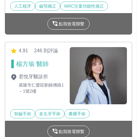
人工植牙
齒顎矯正
MRC兒童功能性矯正
點我致電聯繫
4.91
246 則評論
楊方瑜 醫師
君悅牙醫診所
基隆市仁愛區劉銘傳路1
－1號2樓
智齒手術
多生牙手術
囊腫手術
點我致電聯繫