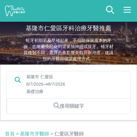
基隆市仁愛區牙科治療牙醫推薦
蛀牙初期若及早補起來，不但能保留原本的牙
齒，也能避免惡化到需要抽神經或拔牙。補牙材
質種類不同，選擇也會影響美觀與耐用度。建議
預約牙醫師確認處理方式。
基隆市 仁愛區
8/7/2026
8/7/2026
基礎治療
搜尋關鍵字
首頁
>
基隆市牙醫師
>
仁愛區牙醫師