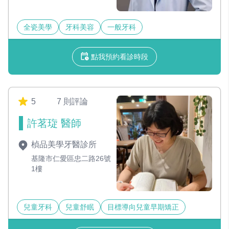
全瓷美學
牙科美容
一般牙科
點我預約看診時段
5
7 則評論
許茗琁 醫師
楨品美學牙醫診所
基隆市仁愛區忠二路26號
1樓
兒童牙科
兒童舒眠
目標導向兒童早期矯正