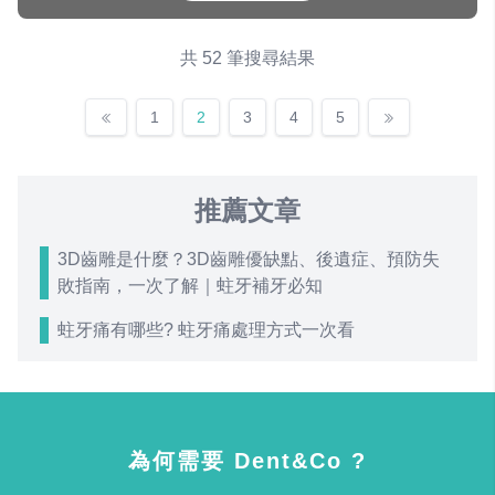
共 52 筆搜尋結果
1
2
3
4
5
推薦文章
3D齒雕是什麼？3D齒雕優缺點、後遺症、預防失
敗指南，一次了解｜蛀牙補牙必知
蛀牙痛有哪些? 蛀牙痛處理方式一次看
為何需要 Dent&Co ?