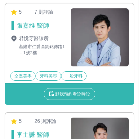
5
7 則評論
張嘉維 醫師
君悅牙醫診所
基隆市仁愛區劉銘傳路1
－1號2樓
全瓷美學
牙科美容
一般牙科
點我預約看診時段
5
26 則評論
李主謙 醫師