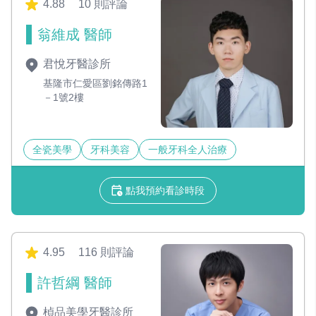
4.88
10 則評論
翁維成 醫師
君悅牙醫診所
基隆市仁愛區劉銘傳路1
－1號2樓
全瓷美學
牙科美容
一般牙科全人治療
點我預約看診時段
4.95
116 則評論
許哲綱 醫師
楨品美學牙醫診所