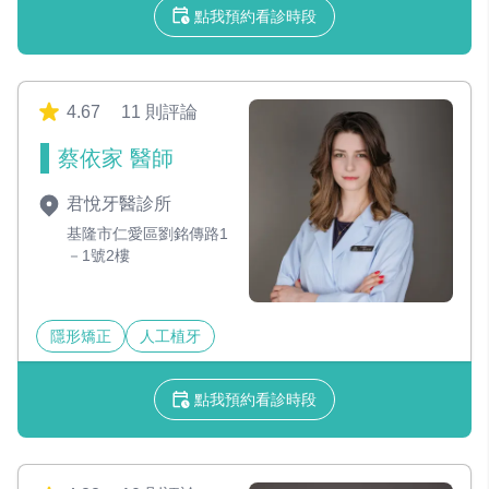
點我預約看診時段
4.67
11 則評論
蔡依家 醫師
君悅牙醫診所
基隆市仁愛區劉銘傳路1
－1號2樓
隱形矯正
人工植牙
點我預約看診時段