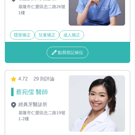
基隆市仁愛區忠二路26號
1樓
隱形矯正
兒童矯正
成人矯正
點我登記候位
4.72
29 則評論
蔡宛儒 醫師
經典牙醫診所
基隆市仁愛區忠二路19號
1-2樓