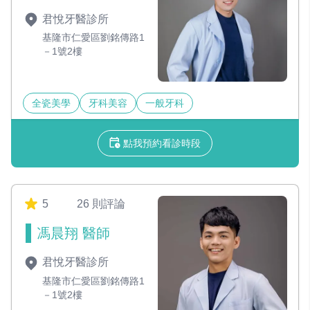
君悅牙醫診所
基隆市仁愛區劉銘傳路1
－1號2樓
全瓷美學
牙科美容
一般牙科
點我預約看診時段
5
26 則評論
馮晨翔 醫師
君悅牙醫診所
基隆市仁愛區劉銘傳路1
－1號2樓