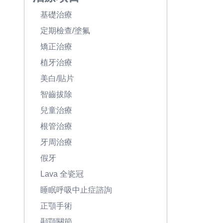
基礎治療
定期檢查/塗氟
矯正治療
植牙治療
美白/貼片
智齒拔除
兒童治療
根管治療
牙周治療
假牙
Lava 全瓷冠
睡眠呼吸中止症諮詢
正顎手術
顳顎關節