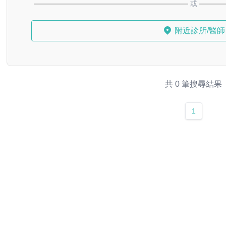
或
附近診所/醫師
共 0 筆搜尋結果
1