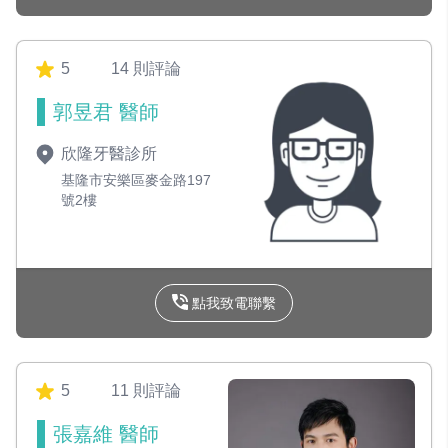
5
14 則評論
郭昱君 醫師
欣隆牙醫診所
基隆市安樂區麥金路197
號2樓
點我致電聯繫
5
11 則評論
張嘉維 醫師