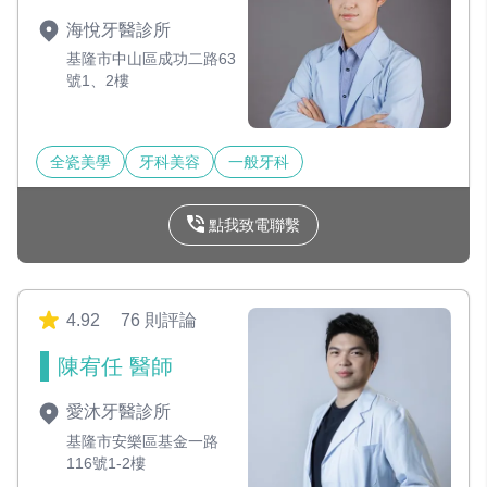
海悅牙醫診所
基隆市中山區成功二路63
號1、2樓
全瓷美學
牙科美容
一般牙科
點我致電聯繫
4.92
76 則評論
陳宥任 醫師
愛沐牙醫診所
基隆市安樂區基金一路
116號1-2樓