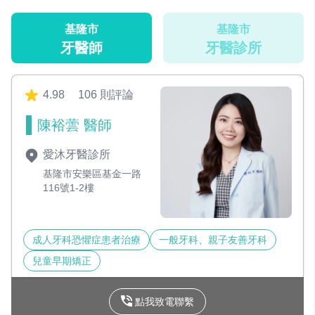
基隆市
基隆市
牙醫師
牙醫診所
4.98
106 則評論
陳裕蕓 醫師
愛沐牙醫診所
基隆市安樂區基金一路
116號1-2樓
成人牙科恐懼症患者治療
一般牙科、親子友善牙科
兒童早期矯正
點我致電聯繫