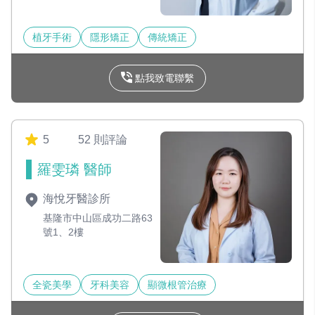
植牙手術
隱形矯正
傳統矯正
點我致電聯繫
5
52 則評論
羅雯璘 醫師
海悅牙醫診所
基隆市中山區成功二路63
號1、2樓
全瓷美學
牙科美容
顯微根管治療