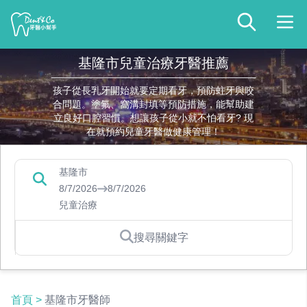
基隆市兒童治療牙醫推薦
孩子從長乳牙開始就要定期看牙，預防蛀牙與咬
合問題。塗氟、窩溝封填等預防措施，能幫助建
立良好口腔習慣。想讓孩子從小就不怕看牙? 現
在就預約兒童牙醫做健康管理！
基隆市
8/7/2026
8/7/2026
兒童治療
搜尋關鍵字
首頁
>
基隆市牙醫師