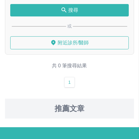
搜尋
或
附近診所/醫師
共 0 筆搜尋結果
1
推薦文章