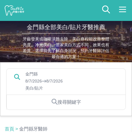
金門縣全部美白/貼片牙醫推薦
牙齒發黃或咖啡漬難去除，美白療程能改善整體
亮度。冷光美白、居家美白方式不同，效果也有
差異。選擇前先了解自身狀況，預約牙醫師評估
最合適的方案！
金門縣
8/7/2026
8/7/2026
美白/貼片
搜尋關鍵字
首頁
>
金門縣牙醫師