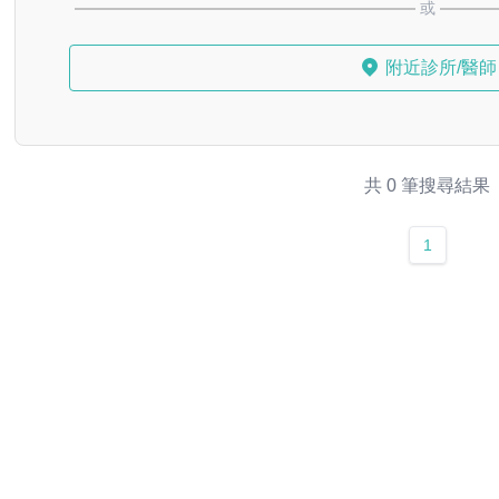
或
附近診所/醫師
共 0 筆搜尋結果
1