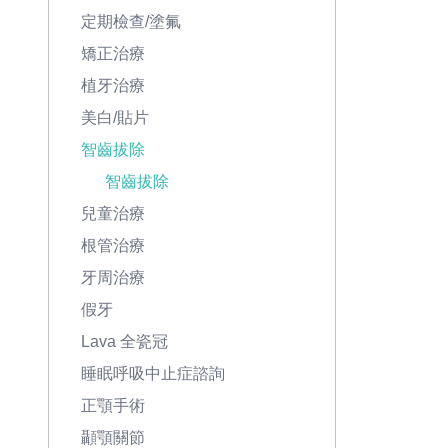
定期檢查/塗氟
矯正治療
植牙治療
美白/貼片
智齒拔除
智齒拔除
兒童治療
根管治療
牙周治療
假牙
Lava 全瓷冠
睡眠呼吸中止症諮詢
正顎手術
顳顎關節