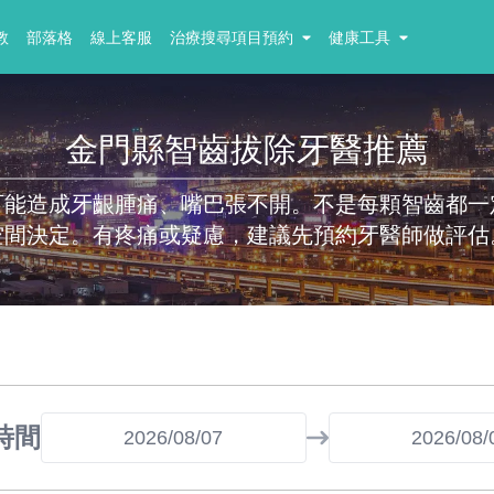
教
部落格
線上客服
治療搜尋項目預約
健康工具
金門縣智齒拔除牙醫推薦
可能造成牙齦腫痛、嘴巴張不開。不是每顆智齒都一
空間決定。有疼痛或疑慮，建議先預約牙醫師做評估
時間