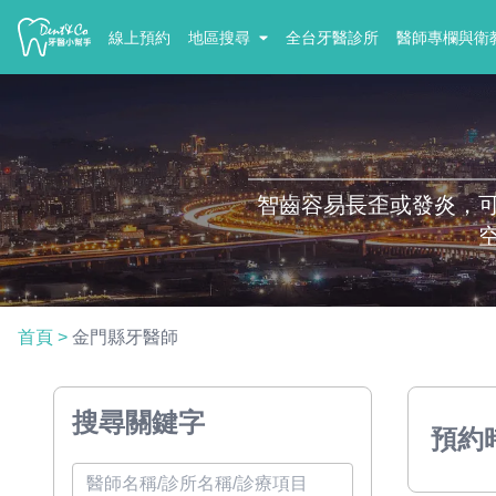
線上預約
地區搜尋
全台牙醫診所
醫師專欄與衛
智齒容易長歪或發炎，
首頁
>
金門縣牙醫師
搜尋關鍵字
預約