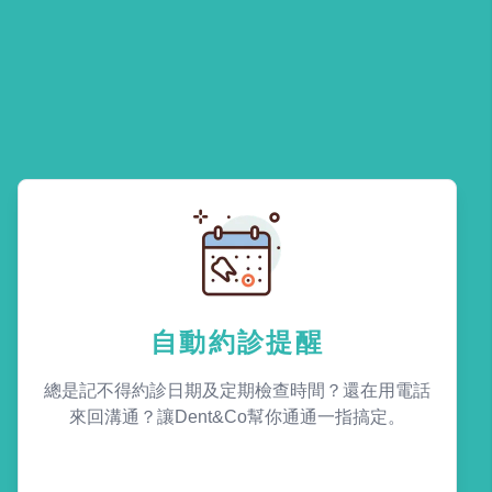
自動約診提醒
總是記不得約診日期及定期檢查時間？還在用電話
來回溝通？讓Dent&Co幫你通通一指搞定。