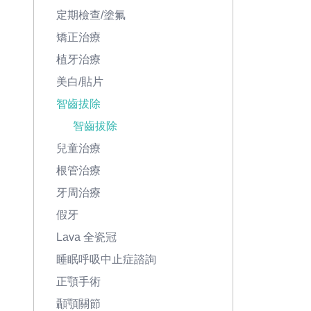
定期檢查/塗氟
矯正治療
植牙治療
美白/貼片
智齒拔除
智齒拔除
兒童治療
根管治療
牙周治療
假牙
Lava 全瓷冠
睡眠呼吸中止症諮詢
正顎手術
顳顎關節