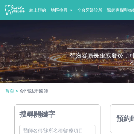
線上預約
地區搜尋
全台牙醫診所
醫師專欄與衛
智齒容易長歪或發炎，
首頁
>
金門縣牙醫師
搜尋關鍵字
預約