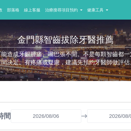
教
部落格
線上客服
治療搜尋項目預約
健康工具
金門縣智齒拔除牙醫推薦
可能造成牙齦腫痛、嘴巴張不開。不是每顆智齒都一
空間決定。有疼痛或疑慮，建議先預約牙醫師做評估
時間