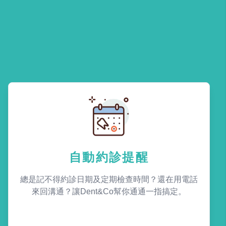
自動約診提醒
總是記不得約診日期及定期檢查時間？還在用電話
來回溝通？讓Dent&Co幫你通通一指搞定。