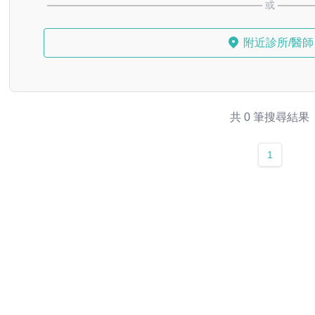
或
附近診所/醫師
共 0 筆搜尋結果
1