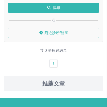
搜尋
或
附近診所/醫師
共 0 筆搜尋結果
1
推薦文章