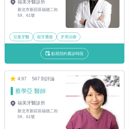
福美牙醫診所
新北市新莊區福德二街
59、61號
兒童牙醫
假牙贗復
牙周治療
點我預約看診時段
4.97
567 則評論
蔡學亞 醫師
福美牙醫診所
新北市新莊區福德二街
59、61號