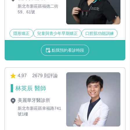
新北市新莊區福德二街
59、61號
隱形矯正
兒童與青少年早期矯正
口腔肌功能訓練
點我預約看診時段
4.97
2679 則評論
林英辰 醫師
美麗華牙醫診所
新北市新莊區幸福路741
號1樓