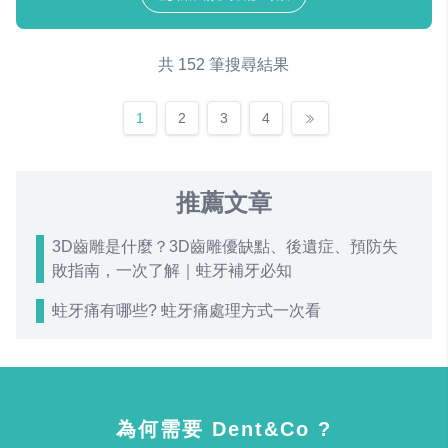
共 152 筆搜尋結果
1
2
3
4
推薦文章
3D齒雕是什麼？3D齒雕優缺點、後遺症、預防失
敗指南，一次了解｜蛀牙補牙必知
蛀牙痛有哪些? 蛀牙痛處理方式一次看
為何需要 Dent&Co ?