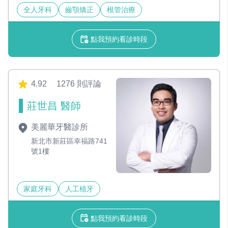
全人牙科
齒顎矯正
根管治療
點我預約看診時段
4.92
1276 則評論
莊世昌 醫師
美麗華牙醫診所
新北市新莊區幸福路741
號1樓
家庭牙科
人工植牙
點我預約看診時段