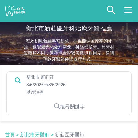
新北市新莊區牙科治療牙醫推薦
蛀牙初期若及早補起來，不但能保留原本的牙
齒，也能避免惡化到需要抽神經或拔牙。補牙材
質種類不同，選擇也會影響美觀與耐用度。建議
預約牙醫師確認處理方式。
新北市 新莊區
8/6/2026
8/6/2026
基礎治療
搜尋關鍵字
首頁
>
新北市牙醫師
>
新莊區牙醫師