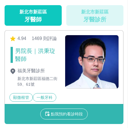
新北市新莊區
新北市新莊區
牙醫師
牙醫診所
4.94
1469 則評論
男院長｜洪秉琁
醫師
福美牙醫診所
新北市新莊區福德二街
59、61號
顯微根管
一般牙科
點我預約看診時段