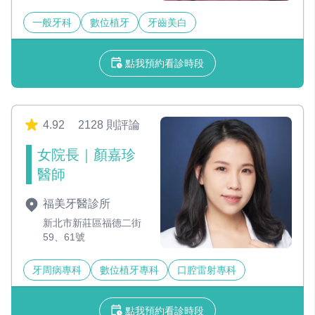
一般牙科
數位植牙
牙齒美白
點我預約看診時段
4.92
2128 則評論
女院長｜顏嘉珍
醫師
福美牙醫診所
新北市新莊區福德二街
59、61號
牙周病專科
數位植牙專科
口腔雷射專科
點我預約看診時段