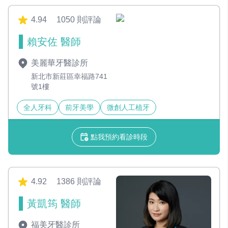
4.94
1050 則評論
賴安佐 醫師
美麗華牙醫診所
新北市新莊區幸福路741
號1樓
全人牙科
前牙美學
微創人工植牙
點我預約看診時段
4.92
1386 則評論
黃凱筠 醫師
福美牙醫診所