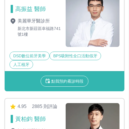
高振益 醫師
美麗華牙醫診所
新北市新莊區幸福路741
號1樓
DSD數位前牙美學
BPS吸附性全口活動假牙
人工植牙
點我預約看診時段
4.95
2885 則評論
黃柏鈞 醫師