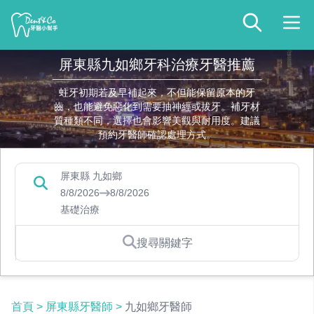
屏東縣九如鄉牙科治療牙醫推薦
蛀牙初期若及早補起來，不但能保留原本的牙
齒，也能避免惡化到需要抽神經或拔牙。補牙材
質種類不同，選擇也會影響美觀與耐用度。建議
預約牙醫師確認處理方式。
屏東縣 九如鄉
8/8/2026
8/8/2026
基礎治療
搜尋關鍵字
首頁
>
屏東縣牙醫師
>
九如鄉牙醫師