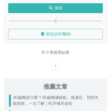
搜尋
或
附近診所/醫師
共 0 筆搜尋結果
1
推薦文章
3D齒雕是什麼？3D齒雕優缺點、後遺症、預防失
敗指南，一次了解｜蛀牙補牙必知