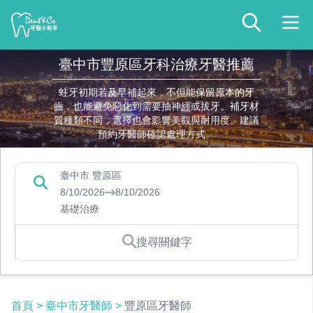
臺中市豐原區牙科治療牙醫推薦
蛀牙初期若及早補起來，不但能保留原本的牙
齒，也能避免惡化到需要抽神經或拔牙。補牙材
質種類不同，選擇也會影響美觀與耐用度。建議
預約牙醫師確認處理方式。
臺中市 豐原區
8/10/2026
8/10/2026
基礎治療
搜尋關鍵字
首頁
>
臺中市牙醫師
>
豐原區牙醫師