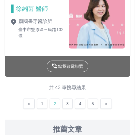
徐緗茵 醫師
顏國書牙醫診所
臺中市豐原區三民路132
號
點我致電聯繫
共 43 筆搜尋結果
1
2
3
4
5
推薦文章