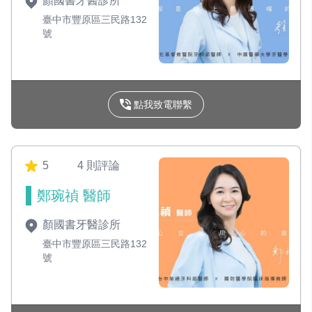
顏國書牙醫診所
臺中市豐原區三民路132
號
點我致電聯繫
5
4 則評論
鄭琬禎 醫師
顏國書牙醫診所
臺中市豐原區三民路132
號