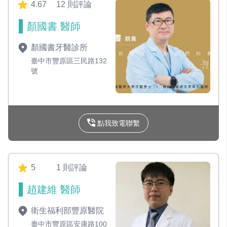
4.67
12 則評論
顏國書 醫師
顏國書牙醫診所
臺中市豐原區三民路132
號
點我致電聯繫
5
1 則評論
趙建維 醫師
衛生福利部豐原醫院
臺中市豐原區安康路100