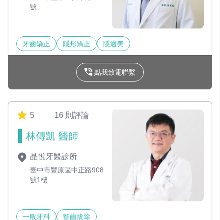
號
牙齒矯正
隱形矯正
隱適美
點我致電聯繫
5
16 則評論
林傳凱 醫師
晶悅牙醫診所
臺中市豐原區中正路908
號1樓
一般牙科
智齒拔除