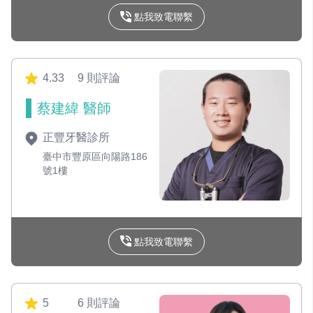
點我致電聯繫
4.33
9 則評論
蔡建緯 醫師
正豐牙醫診所
臺中市豐原區向陽路186
號1樓
點我致電聯繫
5
6 則評論