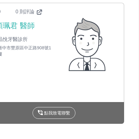
0
0 則評論
顏珮君 醫師
晶悅牙醫診所
臺中市豐原區中正路908號1
樓
點我致電聯繫