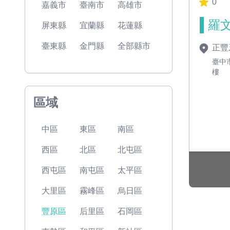
0
嘉義市
臺南市
高雄市
羅文
屏東縣
宜蘭縣
花蓮縣
臺東縣
金門縣
全部縣市
正豐
臺中
樓
區域
中區
東區
南區
西區
北區
北屯區
西屯區
南屯區
太平區
大里區
霧峰區
烏日區
豐原區
后里區
石岡區