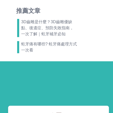
推薦文章
3D齒雕是什麼？3D齒雕優缺
點、後遺症、預防失敗指南，
一次了解｜蛀牙補牙必知
蛀牙痛有哪些? 蛀牙痛處理方式
一次看