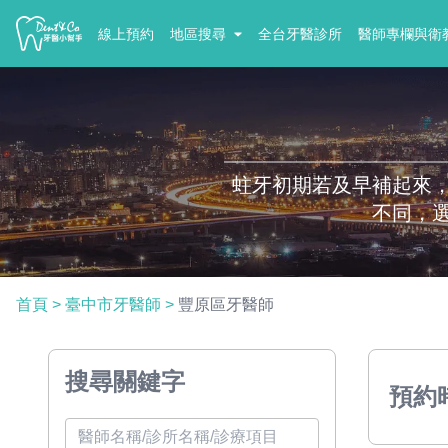
線上預約
地區搜尋
全台牙醫診所
醫師專欄與衛
蛀牙初期若及早補起來
不同，
首頁
>
臺中市牙醫師
>
豐原區牙醫師
搜尋關鍵字
預約