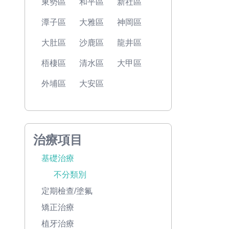
東勢區
和平區
新社區
潭子區
大雅區
神岡區
大肚區
沙鹿區
龍井區
梧棲區
清水區
大甲區
外埔區
大安區
治療項目
基礎治療
不分類別
定期檢查/塗氟
矯正治療
植牙治療