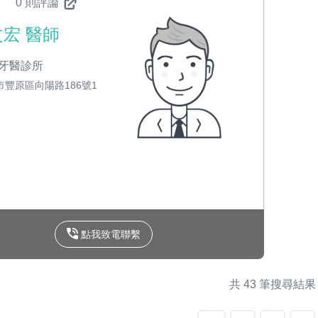
0 則評論
宏 醫師
牙醫診所
市豐原區向陽路186號1
點我致電聯繫
共 43 筆搜尋結果