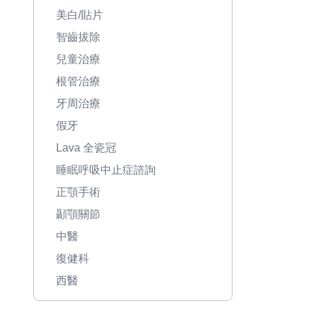
美白/貼片
智齒拔除
兒童治療
根管治療
牙周治療
假牙
Lava 全瓷冠
睡眠呼吸中止症諮詢
正顎手術
顳顎關節
中醫
復健科
西醫