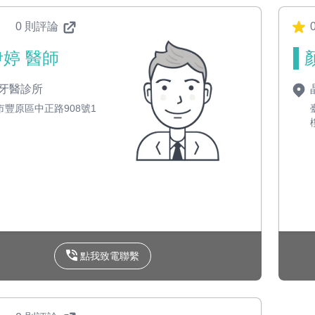
0 則評論
婷 醫師
牙醫診所
市豐原區中正路908號1
點我致電聯繫