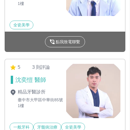
1樓
全瓷美學
點我致電聯繫
5
3 則評論
沈奕愷 醫師
精品牙醫診所
臺中市大甲區中華街85號
1樓
一般牙科
牙髓病治療
全瓷美學