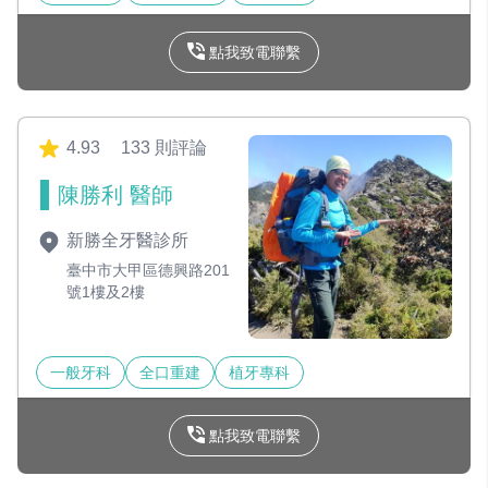
點我致電聯繫
4.93
133 則評論
陳勝利 醫師
新勝全牙醫診所
臺中市大甲區德興路201
號1樓及2樓
一般牙科
全口重建
植牙專科
點我致電聯繫