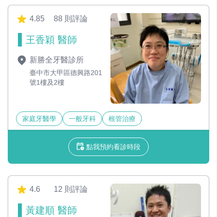
4.85
88 則評論
王香穎 醫師
新勝全牙醫診所
臺中市大甲區德興路201
號1樓及2樓
家庭牙醫學
一般牙科
根管治療
點我預約看診時段
4.6
12 則評論
黃建順 醫師