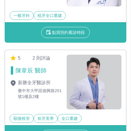
一般牙科
植牙全口重建
點我預約看診時段
5
2 則評論
陳韋辰 醫師
新勝全牙醫診所
臺中市大甲區德興路201
號1樓及2樓
顯微根管
前牙美學
全口重建