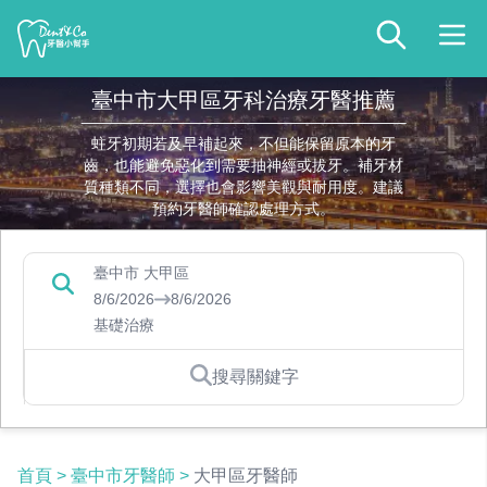
臺中市大甲區牙科治療牙醫推薦
蛀牙初期若及早補起來，不但能保留原本的牙
齒，也能避免惡化到需要抽神經或拔牙。補牙材
質種類不同，選擇也會影響美觀與耐用度。建議
預約牙醫師確認處理方式。
臺中市 大甲區
8/6/2026
8/6/2026
基礎治療
搜尋關鍵字
首頁
>
臺中市牙醫師
>
大甲區牙醫師