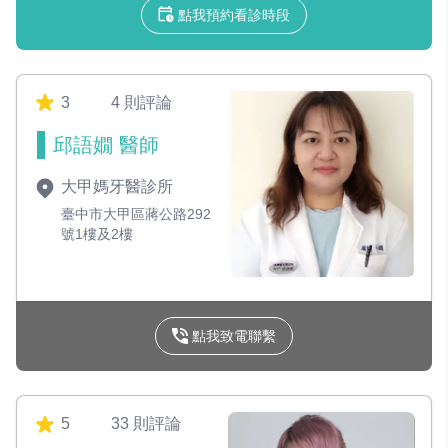
點我預約看診時段
3
4 則評論
邱語嫺 醫師
大甲媽牙醫診所
臺中市大甲區蔣公路292
號1樓及2樓
點我致電聯繫
5
33 則評論