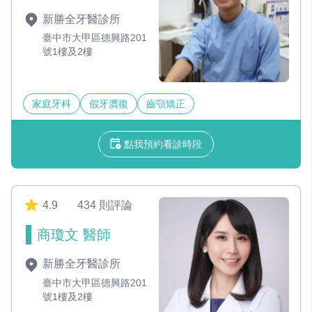
新勝全牙醫診所
臺中市大甲區德興路201
號1樓及2樓
家庭牙科
假牙贋復
齒顎矯正
點我預約看診時段
4.9
434 則評論
商瓊文 醫師
新勝全牙醫診所
臺中市大甲區德興路201
號1樓及2樓