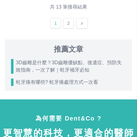
共 13 筆搜尋結果
1
2
推薦文章
3D齒雕是什麼？3D齒雕優缺點、後遺症、預防失
敗指南，一次了解｜蛀牙補牙必知
蛀牙痛有哪些? 蛀牙痛處理方式一次看
為何需要 Dent&Co ?
更智慧的科技，更適合的醫師