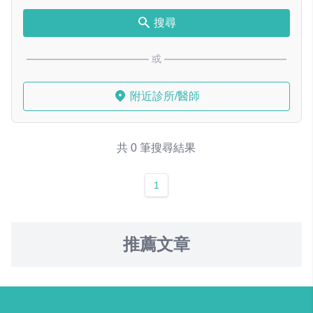
搜尋
或
附近診所/醫師
共 0 筆搜尋結果
1
推薦文章