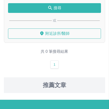
搜尋
或
附近診所/醫師
共 0 筆搜尋結果
1
推薦文章