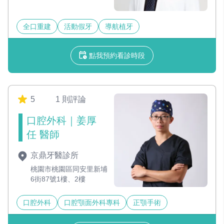
全口重建
活動假牙
導航植牙
點我預約看診時段
5
1 則評論
口腔外科｜姜厚
任 醫師
京鼎牙醫診所
桃園市桃園區同安里新埔
6街87號1樓、2樓
口腔外科
口腔顎面外科專科
正顎手術