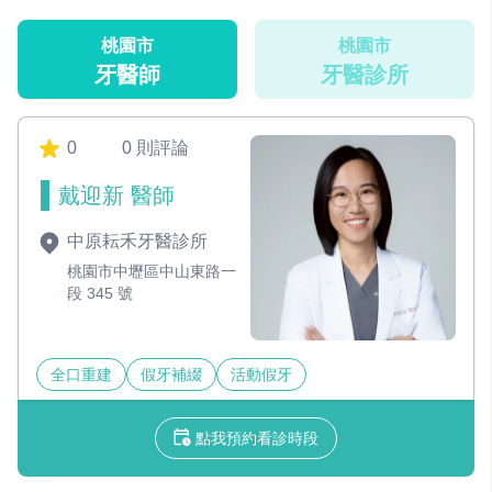
桃園市
桃園市
牙醫師
牙醫診所
0
0 則評論
戴迎新 醫師
中原耘禾牙醫診所
桃園市中壢區中山東路一
段 345 號
全口重建
假牙補綴
活動假牙
點我預約看診時段