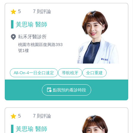
5
7 則評論
黃思瑜 醫師
耘禾牙醫診所
桃園市桃園區復興路393
號1樓
All-On-4一日全口速定
導航植牙
全口重建
點我預約看診時段
5
7 則評論
黃思瑜 醫師