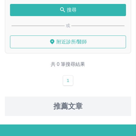
搜尋
或
附近診所/醫師
共 0 筆搜尋結果
1
推薦文章