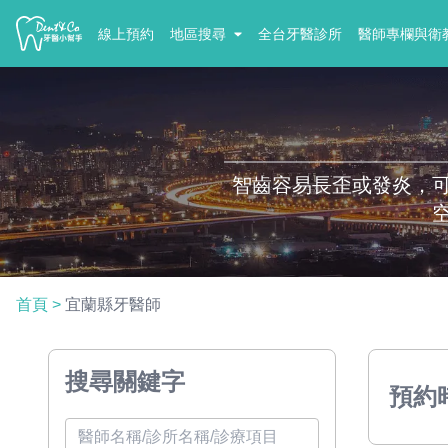
線上預約
地區搜尋
全台牙醫診所
醫師專欄與衛
智齒容易長歪或發炎，
首頁
>
宜蘭縣牙醫師
搜尋關鍵字
預約