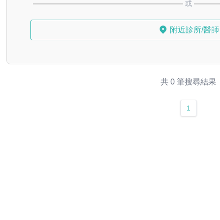
或
附近診所/醫師
共 0 筆搜尋結果
1