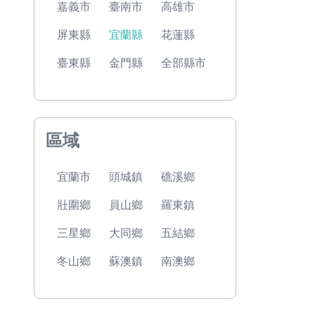
嘉義市
臺南市
高雄市
屏東縣
宜蘭縣
花蓮縣
臺東縣
金門縣
全部縣市
區域
宜蘭市
頭城鎮
礁溪鄉
壯圍鄉
員山鄉
羅東鎮
三星鄉
大同鄉
五結鄉
冬山鄉
蘇澳鎮
南澳鄉