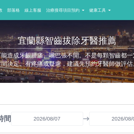
教
部落格
線上客服
治療搜尋項目預約
健康工具
宜蘭縣智齒拔除牙醫推薦
可能造成牙齦腫痛、嘴巴張不開。不是每顆智齒都一
空間決定。有疼痛或疑慮，建議先預約牙醫師做評估
時間