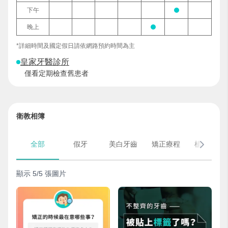
下午
晚上
*詳細時間及國定假日請依網路預約時間為主
皇家牙醫診所
僅看定期檢查舊患者
衛教相簿
全部
假牙
美白牙齒
矯正療程
植牙療程
顯示 5/5 張圖片