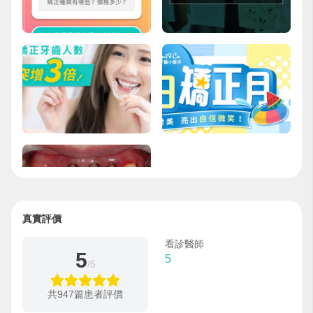
真實評價
看診醫師
5
5
/5
共947篇患者評價