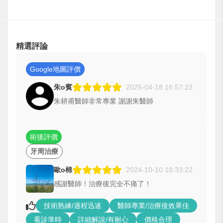
精選評論
Google地圖評價
朱o賓
2025-04-18 16:57:23
朱耕甫醫師非常專業 謝謝朱醫師
術後評價
牙周治療
歐o棉
2024-10-10 18:33:22
感謝醫師！治療後完全不痛了！
技術熟練/過程迅速
醫師專業/治療後效果佳
看診準時
詳細解說/有耐心
價格合理