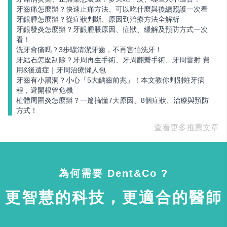
牙齒痛怎麼辦？快速止痛方法、可以吃什麼與後續照護一次看
牙齦腫怎麼辦？從症狀判斷、原因到治療方法全解析
牙齦發炎怎麼辦？牙齦腫脹原因、症狀、緩解及預防方式一次
看！
洗牙會痛嗎？3步驟清潔牙齒，不再害怕洗牙！
牙結石怎麼刮除？牙周再生手術、牙周翻瓣手術、牙周雷射 費
用&後遺症｜牙周治療懶人包
牙齒有小黑洞？小心「5大齲齒前兆」！本文教你判別蛀牙病
程，避開根管危機
植體周圍炎怎麼辦？一篇搞懂7大原因、8個症狀、治療與預防
方式！
查看更多推薦文章
為何需要 Dent&Co ?
更智慧的科技，更適合的醫師