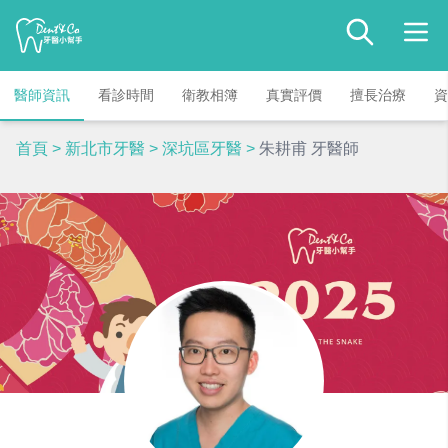
醫師資訊
看診時間
衛教相簿
真實評價
擅長治療
資
首頁
>
新北市牙醫
>
深坑區牙醫
>
朱耕甫 牙醫師