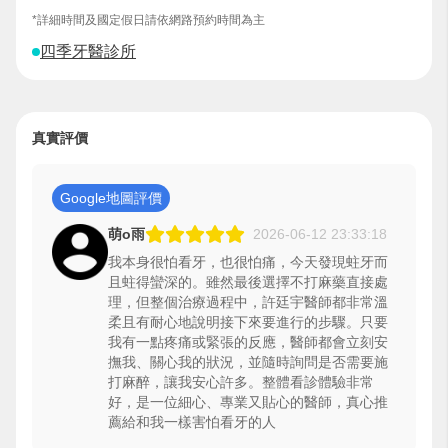
*詳細時間及國定假日請依網路預約時間為主
四季牙醫診所
真實評價
Google地圖評價
萌o雨
2026-06-12 23:33:18
我本身很怕看牙，也很怕痛，今天發現蛀牙而
且蛀得蠻深的。雖然最後選擇不打麻藥直接處
理，但整個治療過程中，許廷宇醫師都非常溫
柔且有耐心地說明接下來要進行的步驟。只要
我有一點疼痛或緊張的反應，醫師都會立刻安
撫我、關心我的狀況，並隨時詢問是否需要施
打麻醉，讓我安心許多。整體看診體驗非常
好，是一位細心、專業又貼心的醫師，真心推
薦給和我一樣害怕看牙的人