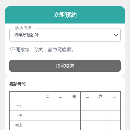
立即預約
診所選擇
四季牙醫診所
*不開放線上預約，請致電聯繫。
致電聯繫
看診時間
一
二
三
四
五
六
日
上午
下午
晚上