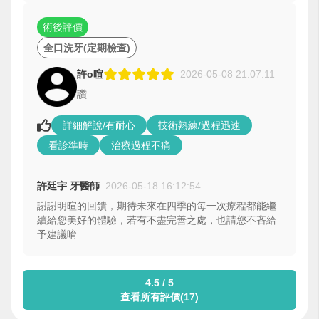
術後評價
全口洗牙(定期檢查)
許o暄
2026-05-08 21:07:11
讚
詳細解說/有耐心
技術熟練/過程迅速
看診準時
治療過程不痛
許廷宇 牙醫師
2026-05-18 16:12:54
謝謝明暄的回饋，期待未來在四季的每一次療程都能繼
續給您美好的體驗，若有不盡完善之處，也請您不吝給
予建議唷
4.5 / 5
查看所有評價(17)