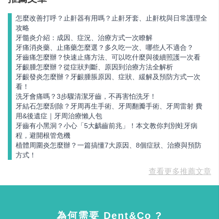
怎麼改善打呼？止鼾器有用嗎？止鼾牙套、止鼾枕與日常護理全
攻略
牙髓炎介紹：成因、症況、治療方式一次瞭解
牙痛消炎藥、止痛藥怎麼選？多久吃一次、哪些人不適合？
牙齒痛怎麼辦？快速止痛方法、可以吃什麼與後續照護一次看
牙齦腫怎麼辦？從症狀判斷、原因到治療方法全解析
牙齦發炎怎麼辦？牙齦腫脹原因、症狀、緩解及預防方式一次
看！
洗牙會痛嗎？3步驟清潔牙齒，不再害怕洗牙！
牙結石怎麼刮除？牙周再生手術、牙周翻瓣手術、牙周雷射 費
用&後遺症｜牙周治療懶人包
牙齒有小黑洞？小心「5大齲齒前兆」！本文教你判別蛀牙病
程，避開根管危機
植體周圍炎怎麼辦？一篇搞懂7大原因、8個症狀、治療與預防
方式！
查看更多推薦文章
為何需要 Dent&Co ?