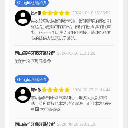
Google地圖評價
呂o儀
2024-10-18 19:25:56
再次給李駿揚醫師看牙齒。醫師講解的部份剛
好也是我想聽到的內容。例行的檢查真的很重
要。孩子一直口呼吸真的很困擾。醫師也很耐
心的提供方法讓孩子嘗試。
岡山高竿牙藝牙醫診所
2026-01-16 21:01:26
謝謝您分享與讚美😊
Google地圖評價
鄭o敏
2024-09-27 21:14:44
李駿揚醫師非常專業細心，服務人員親切體
貼，診所環境也非常時尚潔淨，而且非常好停
車🅿️ 大推👍👍👍
岡山高竿牙藝牙醫診所
2025-09-18 16:01:19