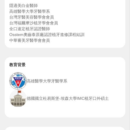
隱適美白金醫師
高雄醫學大學牙醫學系
台灣牙醫美容醫學會會員
台灣福爾摩沙植牙學會會員
全口速定植牙認證醫師
Osstem奧齒泰原廠認證植牙進修課程結訓
中華審美牙醫學會會員
美國3i植牙課程結訓
德國國立杜易斯堡-埃森大學IMC植牙口外碩土
Biomate Swiss植牙全口重建系統顧問醫師
Biomate Swiss植牙系統國際講師
教育背景
高雄醫學大學牙醫學系
德國國立杜易斯堡-埃森大學IMC植牙口外碩土