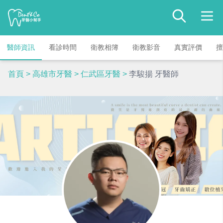
醫師資訊
看診時間
衛教相簿
衛教影音
真實評價
擅
首頁
>
高雄市牙醫
>
仁武區牙醫
>
李駿揚 牙醫師