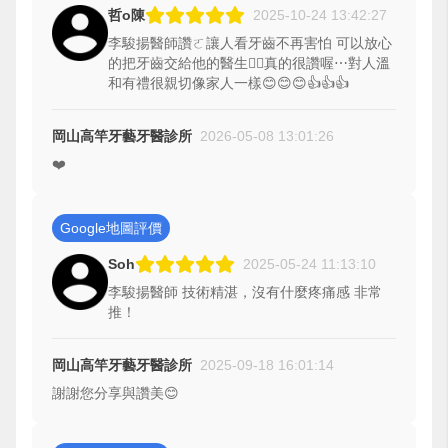
哲o陳
2025-10-24 13:42:27
李駿揚醫師讚ㄛ讓人看牙齒不再害怕 可以放心
的把牙齒交給他的醫生🧑‍⚕️真的很讚喔⋯對人溫
和有禮很親切像家人一樣😊😊😊👍👍👍
岡山高竿牙藝牙醫診所
2026-05-08 13:01:26
❤️
Google地圖評價
Soh
2025-05-24 11:13:10
李駿揚醫師 技術精湛，沒有什麼疼痛感 非常
推！
岡山高竿牙藝牙醫診所
2025-09-18 16:01:14
謝謝您分享與讚美😊