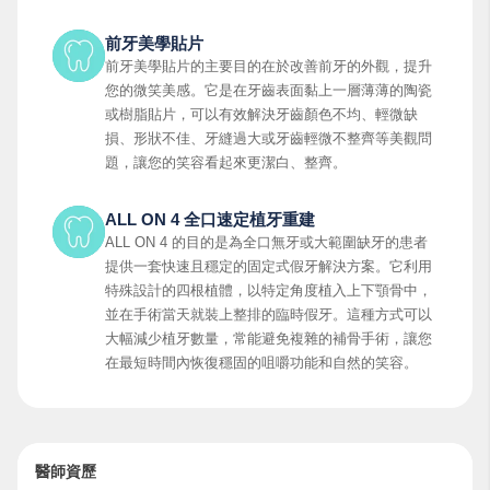
前牙美學貼片
前牙美學貼片的主要目的在於改善前牙的外觀，提升
您的微笑美感。它是在牙齒表面黏上一層薄薄的陶瓷
或樹脂貼片，可以有效解決牙齒顏色不均、輕微缺
損、形狀不佳、牙縫過大或牙齒輕微不整齊等美觀問
題，讓您的笑容看起來更潔白、整齊。
ALL ON 4 全口速定植牙重建
ALL ON 4 的目的是為全口無牙或大範圍缺牙的患者
提供一套快速且穩定的固定式假牙解決方案。它利用
特殊設計的四根植體，以特定角度植入上下顎骨中，
並在手術當天就裝上整排的臨時假牙。這種方式可以
大幅減少植牙數量，常能避免複雜的補骨手術，讓您
在最短時間內恢復穩固的咀嚼功能和自然的笑容。
醫師資歷