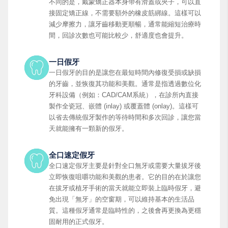
不同的是，戴蒙矯正器本身帶有滑蓋或夾子，可以直
接固定矯正線，不需要額外的橡皮筋綁線。這樣可以
減少摩擦力，讓牙齒移動更順暢，通常能縮短治療時
間，回診次數也可能比較少，舒適度也會提升。
一日假牙
一日假牙的目的是讓您在最短時間內修復受損或缺損
的牙齒，並恢復其功能和美觀。通常是指透過數位化
牙科設備（例如：CAD/CAM系統），在診所內直接
製作全瓷冠、嵌體 (inlay) 或覆蓋體 (onlay)。這樣可
以省去傳統假牙製作的等待時間和多次回診，讓您當
天就能擁有一顆新的假牙。
全口速定假牙
全口速定假牙主要是針對全口無牙或需要大量拔牙後
立即恢復咀嚼功能和美觀的患者。它的目的在於讓您
在拔牙或植牙手術的當天就能立即裝上臨時假牙，避
免出現「無牙」的空窗期，可以維持基本的生活品
質。這種假牙通常是臨時性的，之後會再更換為更穩
固耐用的正式假牙。