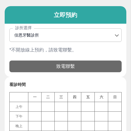
立即預約
診所選擇
佳恩牙醫診所
*不開放線上預約，請致電聯繫。
致電聯繫
看診時間
一
二
三
四
五
六
日
上午
下午
晚上