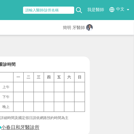
中文
我是醫師
簡明 牙醫師
看診時間
一
二
三
四
五
六
日
上午
下午
晚上
*詳細時間及國定假日請依網路預約時間為主
小春日和牙醫診所