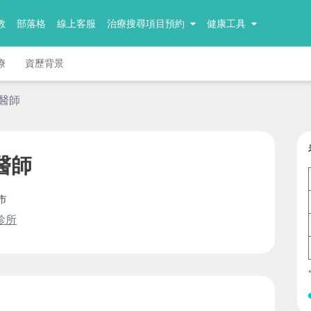
教
部落格
線上客服
治療搜尋項目預約
健康工具
療
資歷背景
牙醫師
醫師
市
診所