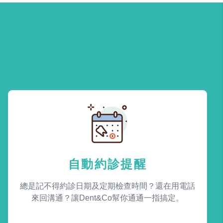
自動約診提醒
總是記不得約診日期及定期檢查時間？還在用電話
來回溝通？讓Dent&Co幫你通通一指搞定。