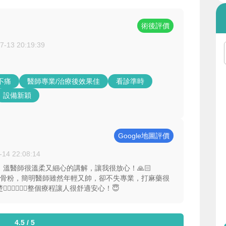
術後評價
7-13 20:19:39
不痛
醫師專業/治療後效果佳
看診準時
設備新穎
Google地圖評價
-14 22:08:14
溫醫師很溫柔又細心的講解，讓我很放心！🙏🏻
醫師補骨粉，簡明醫師雖然年輕又帥，卻不失專業，打麻藥很
👍🏻👍🏻整個療程讓人很舒適安心！😇
4.5 / 5