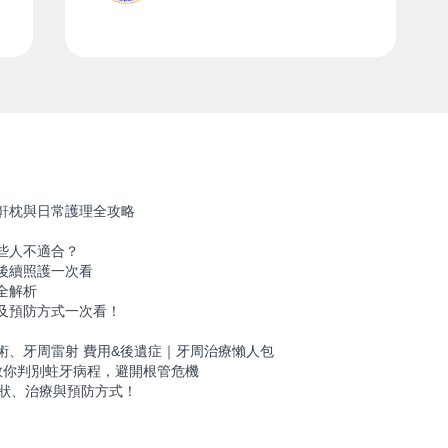
鼾枕與日常護理全攻略
些人不適合？
後續照護一次看
全解析
及預防方式一次看！
！
術、牙周雷射 費用&後遺症｜牙周治療懶人包
教你判別蛀牙病程，避開根管危機
症狀、治療與預防方式！