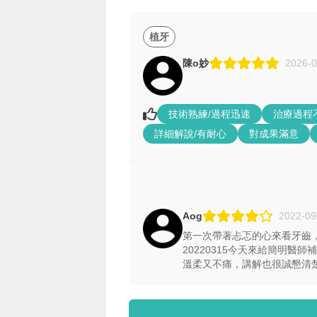
植牙
陳o妙
2026-0
技術熟練/過程迅速
治療過程
詳細解說/有耐心
對成果滿意
Aog
2022-09
第一次帶著忐忑的心來看牙齒，
20220315今天來給簡明
溫柔又不痛，講解也很誠懇清楚👍