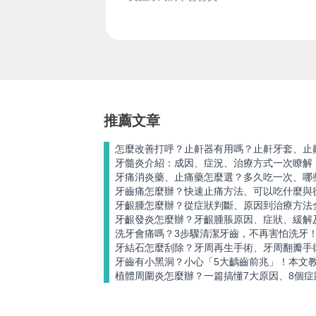
推薦文章
怎麼改善打呼？止鼾器有用嗎？止鼾牙套、止
牙髓炎介紹：成因、症況、治療方式一次瞭解
牙痛消炎藥、止痛藥怎麼選？多久吃一次、哪
牙齒痛怎麼辦？快速止痛方法、可以吃什麼與
牙齦腫怎麼辦？從症狀判斷、原因到治療方法
牙齦發炎怎麼辦？牙齦腫脹原因、症狀、緩解
洗牙會痛嗎？3步驟清潔牙齒，不再害怕洗牙
牙結石怎麼刮除？牙周再生手術、牙周翻瓣手
牙齒有小黑洞？小心「5大齲齒前兆」！本文
植體周圍炎怎麼辦？一篇搞懂7大原因、8個