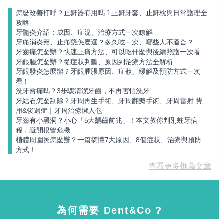
怎麼改善打呼？止鼾器有用嗎？止鼾牙套、止鼾枕與日常護理全
攻略
牙髓炎介紹：成因、症況、治療方式一次瞭解
牙痛消炎藥、止痛藥怎麼選？多久吃一次、哪些人不適合？
牙齒痛怎麼辦？快速止痛方法、可以吃什麼與後續照護一次看
牙齦腫怎麼辦？從症狀判斷、原因到治療方法全解析
牙齦發炎怎麼辦？牙齦腫脹原因、症狀、緩解及預防方式一次
看！
洗牙會痛嗎？3步驟清潔牙齒，不再害怕洗牙！
牙結石怎麼刮除？牙周再生手術、牙周翻瓣手術、牙周雷射 費
用&後遺症｜牙周治療懶人包
牙齒有小黑洞？小心「5大齲齒前兆」！本文教你判別蛀牙病
程，避開根管危機
植體周圍炎怎麼辦？一篇搞懂7大原因、8個症狀、治療與預防
方式！
查看更多推薦文章
為何需要 Dent&Co ?